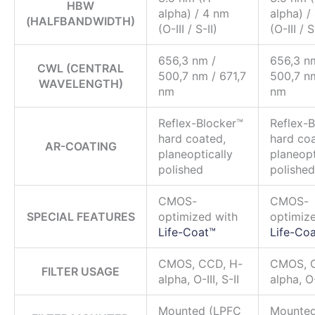
HBW
alpha) / 4 nm
alpha) /
(HALFBANDWIDTH)
(O-III / S-II)
(O-III / S
656,3 nm /
656,3 n
CWL (CENTRAL
500,7 nm / 671,7
500,7 nm
WAVELENGTH)
nm
nm
Reflex-Blocker™
Reflex-
hard coated,
hard coa
AR-COATING
planeoptically
planeopt
polished
polished
CMOS-
CMOS-
SPECIAL FEATURES
optimized with
optimiz
Life-Coat™
Life-Co
CMOS, CCD, H-
CMOS, 
FILTER USAGE
alpha, O-III, S-II
alpha, O-I
Mounted (LPFC
Mounted