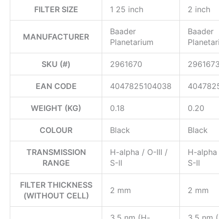
FILTER SIZE
1 25 inch
2 inch
Baader
Baader
MANUFACTURER
Planetarium
Planeta
SKU (#)
2961670
296167
EAN CODE
4047825104038
404782
WEIGHT (KG)
0.18
0.20
COLOUR
Black
Black
TRANSMISSION
H-alpha / O-III /
H-alpha /
RANGE
S-II
S-II
FILTER THICKNESS
2 mm
2 mm
(WITHOUT CELL)
3.5 nm (H-
3.5 nm 