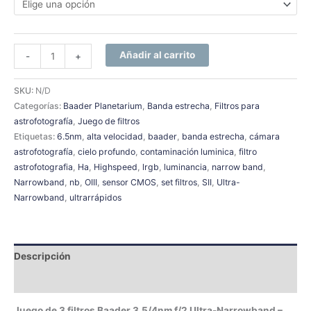
Añadir al carrito
-
+
SKU:
N/D
Categorías:
Baader Planetarium
,
Banda estrecha
,
Filtros para
astrofotografía
,
Juego de filtros
Etiquetas:
6.5nm
,
alta velocidad
,
baader
,
banda estrecha
,
cámara
astrofotografía
,
cielo profundo
,
contaminación luminica
,
filtro
astrofotografia
,
Ha
,
Highspeed
,
lrgb
,
luminancia
,
narrow band
,
Narrowband
,
nb
,
OIII
,
sensor CMOS
,
set filtros
,
SII
,
Ultra-
Narrowband
,
ultrarrápidos
Descripción
Información adicional
Juego de 3 filtros Baader 3.5/4nm f/2 Ultra-Narrowband –