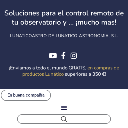
Ir
al
Soluciones para el control remoto de
contenido
tu observatorio y ... ¡mucho mas!
LUNATICOASTRO DE LUNATICO ASTRONOMIA, S.L.
¡Enviamos a todo el mundo GRATIS,
en compras de
productos Lunático
superiores a 350 €!
En buena compañía
NUEVO