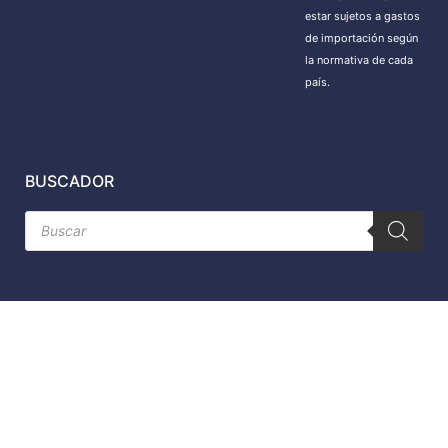
estar sujetos a gastos
de importación según
la normativa de cada
país.
BUSCADOR
Búsqueda
de
productos