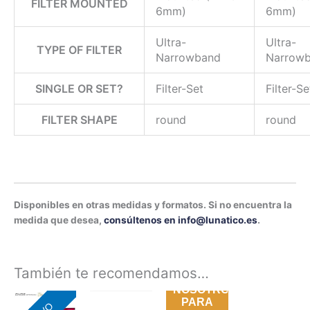
FILTER MOUNTED
6mm)
6mm)
Ultra-
Ultra-
TYPE OF FILTER
Narrowband
Narrow
SINGLE OR SET?
Filter-Set
Filter-Se
FILTER SHAPE
round
round
Disponibles en otras medidas y formatos. Si no encuentra la
medida que desea,
consúltenos en info@lunatico.es
.
CONTACTE
También te recomendamos…
CON
NOSOTROS
Rango
Este
PARA
de