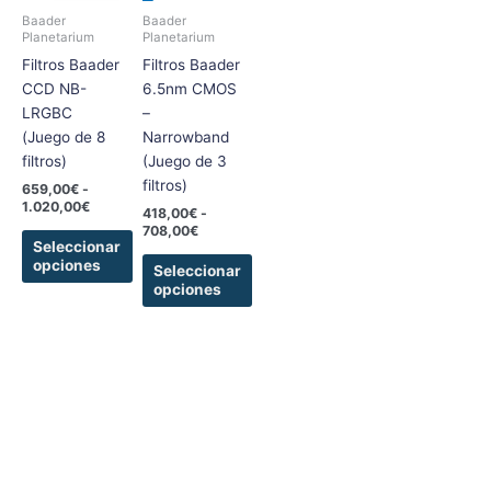
variantes.
variantes.
1.020,00€
708,00€
Baader
Baader
Las
Las
Planetarium
Planetarium
opciones
opciones
Filtros Baader
Filtros Baader
se
se
CCD NB-
6.5nm CMOS
pueden
pueden
LRGBC
–
elegir
elegir
(Juego de 8
Narrowband
en
en
filtros)
(Juego de 3
la
la
filtros)
659,00
€
-
página
página
1.020,00
€
418,00
€
-
de
de
708,00
€
Seleccionar
producto
producto
opciones
Seleccionar
opciones