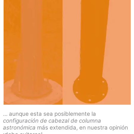
… aunque esta sea posiblemente la
configuración de cabezal de columna
astronómica
más extendida, en nuestra opinión