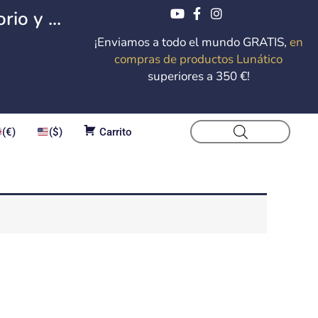
io y ...
¡Enviamos a todo el mundo GRATIS,
en
compras de productos Lunático
superiores a 350 €!
(€)
($)
Carrito