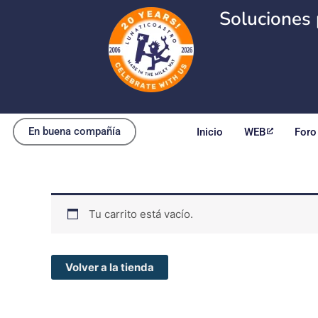
Ir
Soluciones 
al
contenido
En buena compañía
Inicio
WEB
Foro
Tu carrito está vacío.
Volver a la tienda