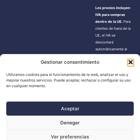
Los precios incluyen
IVA para compras
dentro de la UE.
Para
clientes de fuera de la
UE, el IVA se
descontará
automáticamente al
finalizar la compra.
Gestionar consentimiento
Estos pedidos pueden
estar sujetos a gastos
Utilizamos cookies para el funcionamiento de la web, analizar el uso y
de importación según
mejorar nuestros servicios. Puede aceptar, rechazar o configurar su uso
la normativa de cada
en cualquier momento.
país.
Aceptar
BUSCADOR
Denegar
Búsqueda
Ver preferencias
de