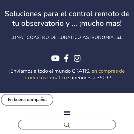
Ir
al
Soluciones para el control remoto de
contenido
tu observatorio y ... ¡mucho mas!
LUNATICOASTRO DE LUNATICO ASTRONOMIA, S.L.
¡Enviamos a todo el mundo GRATIS,
en compras de
productos Lunático
superiores a 350 €!
En buena compañía