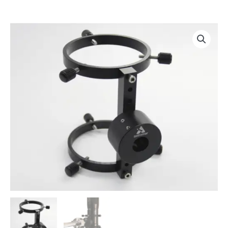
DuoScope
ONE-
T
cantidad