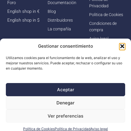
Foro
Documentación
Privacidad
English shop in €
Blog
Política de Cookies
English shop in $
Distribuidores
Condiciones de
La compañía
compra
Aviso legal
Gestionar consentimiento
Los precios incluyen
IVA para compras
Utilizamos cookies para el funcionamiento de la web, analizar el uso y
mejorar nuestros servicios. Puede aceptar, rechazar o configurar su uso
dentro de la UE.
Para
en cualquier momento.
clientes de fuera de la
UE, el IVA se
descontará
Aceptar
automáticamente al
finalizar la compra.
Denegar
Estos pedidos pueden
estar sujetos a gastos
Ver preferencias
de importación según
la normativa de cada
país.
Política de Cookies
Política de Privacidad
Aviso legal