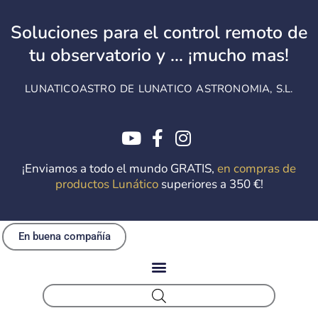
Ir
al
Soluciones para el control remoto de
contenido
tu observatorio y ... ¡mucho mas!
LUNATICOASTRO DE LUNATICO ASTRONOMIA, S.L.
¡Enviamos a todo el mundo GRATIS,
en compras de
productos Lunático
superiores a 350 €!
En buena compañía