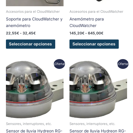
pueden
pueden
elegir
elegir
Accesorios para el CloudWatcher
Accesorios para el CloudWatcher
en
en
Soporte para CloudWatcher y
Anemómetro para
la
la
anemómetro
CloudWatcher
página
página
22,55
€
-
32,45
€
145,20
€
-
645,00
€
de
de
producto
produc
Seleccionar opciones
Seleccionar opciones
El
El
El
El
¡Oferta!
¡Oferta!
precio
precio
precio
precio
original
actual
original
actual
era:
es:
era:
es:
85,00€.
76,85€.
142,00€.
99,75€.
Sensores, interruptores, etc.
Sensores, interruptores, etc.
Sensor de lluvia Hydreon RG-
Sensor de lluvia Hydreon RG-