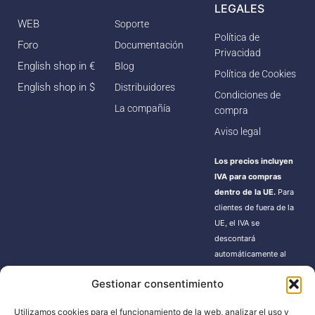
LEGALES
WEB
Soporte
Política de
Foro
Documentación
Privacidad
English shop in €
Blog
Política de Cookies
English shop in $
Distribuidores
Condiciones de
La compañía
compra
Aviso legal
Los precios incluyen
IVA para compras
dentro de la UE.
Para
clientes de fuera de la
UE, el IVA se
descontará
automáticamente al
finalizar la compra.
Gestionar consentimiento
Estos pedidos pueden
estar sujetos a gastos
Utilizamos cookies para el funcionamiento de la web, analizar el uso y