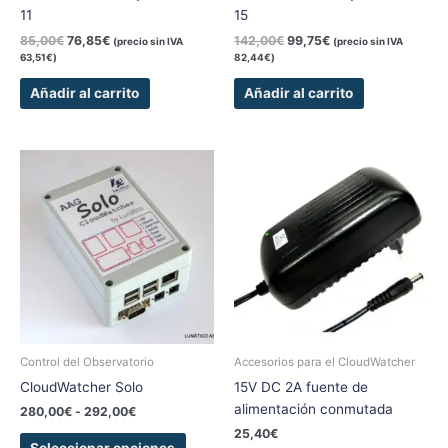
11
15
85,00
€
76,85
€
142,00
€
99,75
€
(precio sin IVA
(precio sin IVA
63,51
€
)
82,44
€
)
Añadir al carrito
Añadir al carrito
Rango
Este
Este
de
producto
produc
precios:
tiene
tiene
desde
280,00€
múltiples
múltipl
hasta
variantes.
variant
292,00€
Las
Las
opciones
opcion
se
se
pueden
pueden
elegir
elegir
Control del Observatorio
Accesorios para el CloudWatcher
en
en
CloudWatcher Solo
15V DC 2A fuente de
la
la
alimentación conmutada
280,00
€
-
292,00
€
página
página
25,40
€
de
de