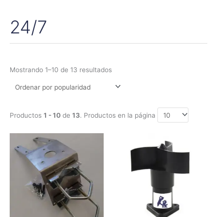
24/7
Ordenado
por
popularidad
Mostrando 1–10 de 13 resultados
Productos
1 - 10
de
13
. Productos en la página
Rango
Rango
Este
Este
de
de
producto
produc
precios:
precios:
tiene
tiene
desde
desde
22,55€
145,20€
múltiples
múltipl
hasta
hasta
variantes.
variant
32,45€
645,00€
Las
Las
opciones
opcion
se
se