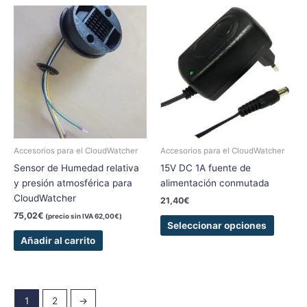
Este
produc
tiene
múltipl
variant
Las
opcion
se
pueden
elegir
Accesorios para el CloudWatcher
Accesorios para el CloudWatcher
en
Sensor de Humedad relativa
15V DC 1A fuente de
la
y presión atmosférica para
alimentación conmutada
página
CloudWatcher
21,40
€
de
75,02
€
(precio sin IVA
62,00
€
)
produc
Seleccionar opciones
Añadir al carrito
1
2
→