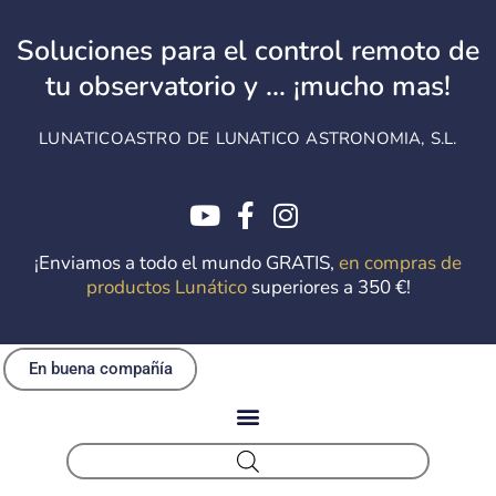
Ir
al
Soluciones para el control remoto de
contenido
tu observatorio y ... ¡mucho mas!
LUNATICOASTRO DE LUNATICO ASTRONOMIA, S.L.
¡Enviamos a todo el mundo GRATIS,
en compras de
productos Lunático
superiores a 350 €!
En buena compañía