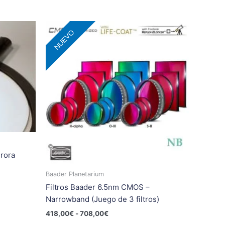
Rango
te
Este
NUEVO
de
oducto
producto
precios:
ene
tiene
desde
418,00€
ltiples
múltiples
hasta
riantes.
variantes.
708,00€
s
Las
ciones
opciones
se
eden
pueden
egir
elegir
en
urora
la
gina
página
Baader Planetarium
de
Filtros Baader 6.5nm CMOS –
oducto
producto
Narrowband (Juego de 3 filtros)
418,00
€
-
708,00
€