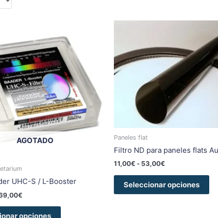
Rango
Rango
Este
Es
de
de
producto
pr
precios:
precios:
tiene
ti
desde
desde
98,00€
11,00€
múltiples
mú
hasta
hasta
variantes.
va
169,00€
53,00€
Las
La
opciones
op
se
se
pueden
pu
elegir
el
Paneles flat
AGOTADO
en
en
Filtro ND para paneles flats A
la
la
11,00
€
-
53,00
€
página
pá
etarium
de
de
ader UHC-S / L-Booster
Seleccionar opciones
producto
pr
69,00
€
ionar opciones