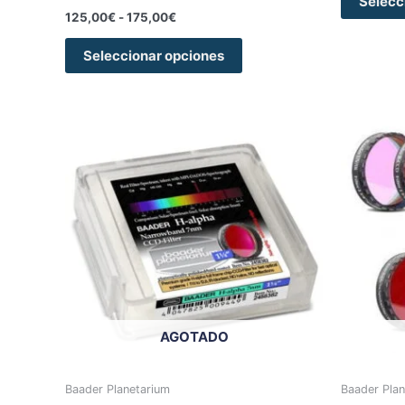
Selecc
125,00
€
-
175,00
€
Seleccionar opciones
Rango
Este
de
producto
precios:
tiene
desde
135,00€
múltiples
hasta
variantes.
210,00€
Las
opciones
se
pueden
elegir
AGOTADO
en
la
página
Baader Planetarium
Baader Plan