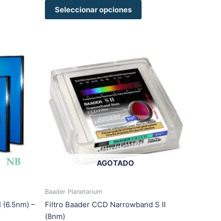
Seleccionar opciones
Rango
te
Este
de
oducto
producto
precios:
ene
tiene
desde
125,00€
ltiples
múltiples
hasta
riantes.
variantes.
175,00€
s
Las
ciones
opciones
se
eden
pueden
egir
elegir
AGOTADO
en
la
gina
página
Baader Planetarium
de
 (6.5nm) –
Filtro Baader CCD Narrowband S II
oducto
producto
(8nm)