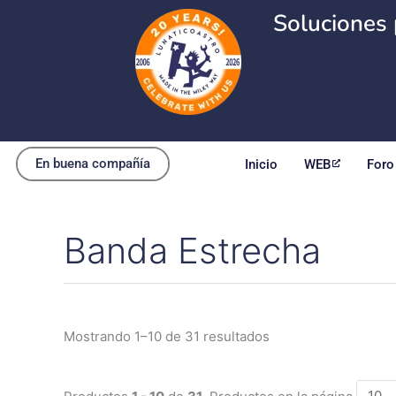
Ir
Soluciones 
al
contenido
En buena compañía
Inicio
WEB
Foro
Banda Estrecha
Ordenado
por
popularidad
Mostrando 1–10 de 31 resultados
Productos
1 - 10
de
31
. Productos en la página