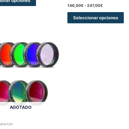
ionar opciones
146,00
€
-
247,00
€
Seleccionar opciones
Rango
Este
de
producto
precios:
tiene
desde
659,00€
múltiples
hasta
variantes.
1.020,00€
Las
opciones
se
pueden
elegir
AGOTADO
en
la
página
etarium