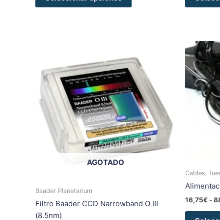
Rango
Este
de
producto
precios:
tiene
desde
125,00€
múltiples
hasta
variantes.
175,00€
Las
opciones
se
pueden
elegir
AGOTADO
en
Cables, fue
la
Alimentac
página
Baader Planetarium
de
16,75
€
-
8
Filtro Baader CCD Narrowband O III
producto
(8.5nm)