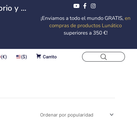
io y ...
¡Enviamos a todo el mundo GRATIS,
en
compras de productos Lunático
superiores a 350 €!
(€)
($)
Carrito