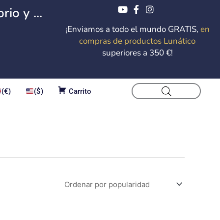
io y ...
¡Enviamos a todo el mundo GRATIS,
en
compras de productos Lunático
superiores a 350 €!
(€)
($)
Carrito