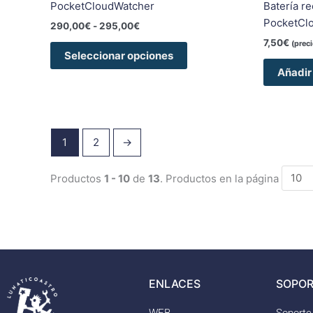
de
PocketCloudWatcher
Batería r
producto
PocketCl
290,00
€
-
295,00
€
7,50
€
(prec
Seleccionar opciones
Añadir 
1
2
→
Productos
1 - 10
de
13
. Productos en la página
ENLACES
SOPOR
WEB
Soporte