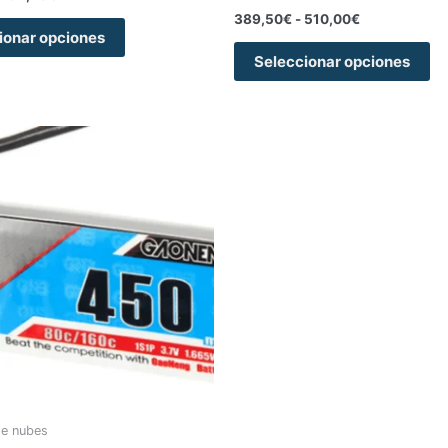
389,50
€
-
510,00
€
ionar opciones
Seleccionar opciones
de nubes