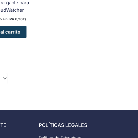
ecargable para
oudWatcher
io sin IVA
6,20
€
)
al carrito
TE
POLÍTICAS LEGALES
Política de Privacidad