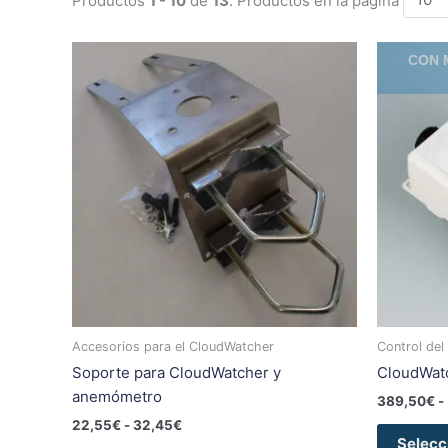
Rango
Este
CON 
de
producto
precios:
tiene
desde
22,55€
múltiples
hasta
variantes.
32,45€
Las
opciones
se
pueden
elegir
en
la
página
Accesorios para el CloudWatcher
Control del
de
Soporte para CloudWatcher y
CloudWatc
producto
anemómetro
389,50
€
-
22,55
€
-
32,45
€
Selecc