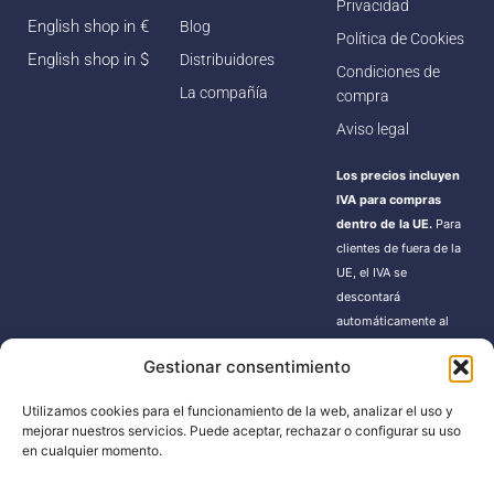
Privacidad
English shop in €
Blog
Política de Cookies
English shop in $
Distribuidores
Condiciones de
La compañía
compra
Aviso legal
Los precios incluyen
IVA para compras
dentro de la UE.
Para
clientes de fuera de la
UE, el IVA se
descontará
automáticamente al
finalizar la compra.
Gestionar consentimiento
Estos pedidos pueden
estar sujetos a gastos
Utilizamos cookies para el funcionamiento de la web, analizar el uso y
de importación según
mejorar nuestros servicios. Puede aceptar, rechazar o configurar su uso
la normativa de cada
en cualquier momento.
país.