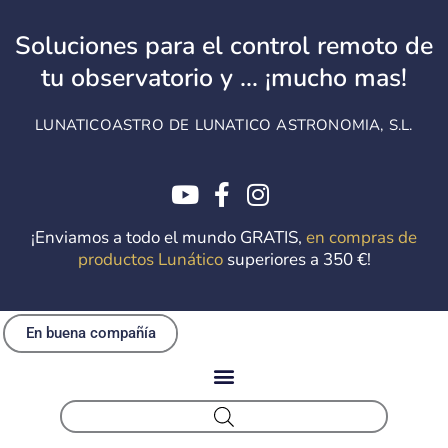
Ir
al
Soluciones para el control remoto de
contenido
tu observatorio y ... ¡mucho mas!
LUNATICOASTRO DE LUNATICO ASTRONOMIA, S.L.
¡Enviamos a todo el mundo GRATIS,
en compras de
productos Lunático
superiores a 350 €!
En buena compañía