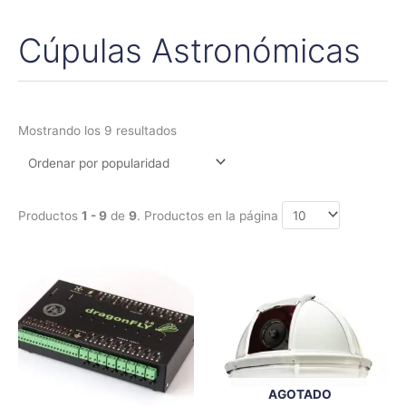
Cúpulas Astronómicas
Ordenado
por
popularidad
Mostrando los 9 resultados
Productos
1 - 9
de
9
. Productos en la página
Rango
Este
de
producto
precios:
tiene
desde
650,00€
múltiples
hasta
variantes.
672,50€
Las
opciones
AGOTADO
se