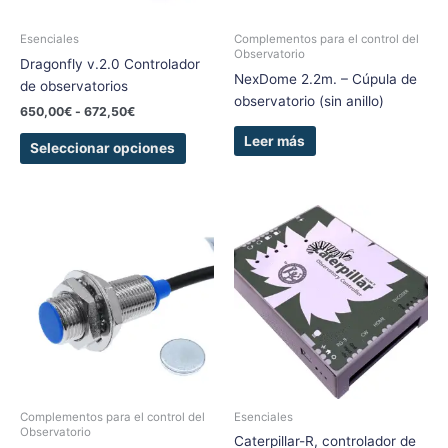
pueden
elegir
Esenciales
Complementos para el control del
Observatorio
en
Dragonfly v.2.0 Controlador
NexDome 2.2m. – Cúpula de
la
de observatorios
observatorio (sin anillo)
página
650,00
€
-
672,50
€
de
Leer más
producto
Seleccionar opciones
Complementos para el control del
Esenciales
Observatorio
Caterpillar-R, controlador de