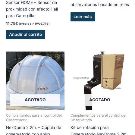
Sensor HOME – Sensor de
observatorios basado en relés
proximidad con efecto Hall
para Caterpillar
Leer más
11,75
€
(precio sin IVA
9,71
€
)
Añadir al carrito
AGOTADO
AGOTADO
Complementos para el control del
Complementos para el control del
Observatorio
Observatorio
NexDome 2.2m. – Cúpula de
Kit de rotación para
observatorio con anillo
Observatorio NexDome 2.2m.