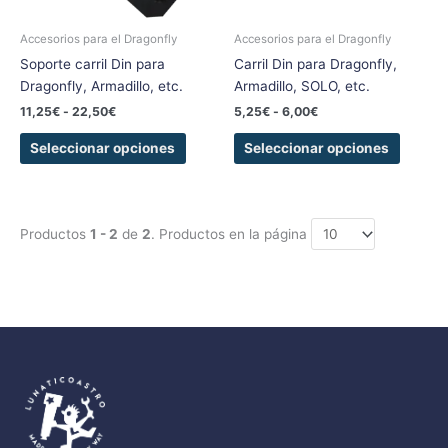
pueden
pueden
elegir
elegir
Accesorios para el Dragonfly
Accesorios para el Dragonfly
en
en
Soporte carril Din para
Carril Din para Dragonfly,
la
la
Dragonfly, Armadillo, etc.
Armadillo, SOLO, etc.
página
página
11,25
€
-
22,50
€
5,25
€
-
6,00
€
de
de
producto
produc
Seleccionar opciones
Seleccionar opciones
Productos
1 - 2
de
2
. Productos en la página