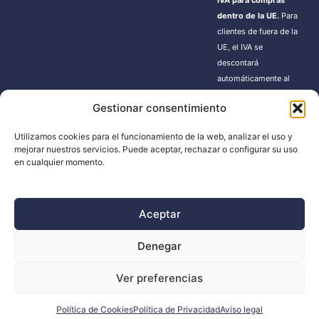
IVA para compras
dentro de la UE.
Para
clientes de fuera de la
UE, el IVA se
descontará
automáticamente al
finalizar la compra.
Gestionar consentimiento
Estos pedidos pueden
estar sujetos a gastos
Utilizamos cookies para el funcionamiento de la web, analizar el uso y
de importación según
mejorar nuestros servicios. Puede aceptar, rechazar o configurar su uso
la normativa de cada
en cualquier momento.
país.
Aceptar
BUSCADOR
Denegar
Búsqueda
Ver preferencias
de
productos
Política de Cookies
Política de Privacidad
Aviso legal