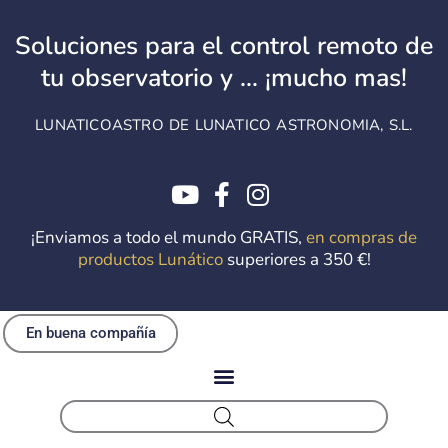
Ir
al
Soluciones para el control remoto de
contenido
tu observatorio y ... ¡mucho mas!
LUNATICOASTRO DE LUNATICO ASTRONOMIA, S.L.
¡Enviamos a todo el mundo GRATIS,
en compras de
productos Lunático
superiores a 350 €!
En buena compañía