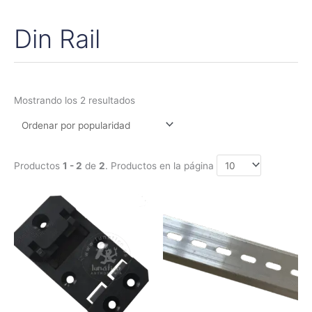
Din Rail
Ordenado
por
popularidad
Mostrando los 2 resultados
Productos
1 - 2
de
2
. Productos en la página
Rango
Rango
Este
Este
de
de
producto
produc
precios:
precios:
tiene
tiene
desde
desde
11,25€
5,25€
múltiples
múltipl
hasta
hasta
variantes.
variant
22,50€
6,00€
Las
Las
opciones
opcion
se
se