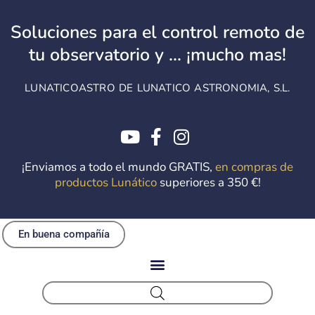
Ir
al
Soluciones para el control remoto de
contenido
tu observatorio y ... ¡mucho mas!
LUNATICOASTRO DE LUNATICO ASTRONOMIA, S.L.
¡Enviamos a todo el mundo GRATIS,
en compras de
productos Lunático
superiores a 350 €!
En buena compañía