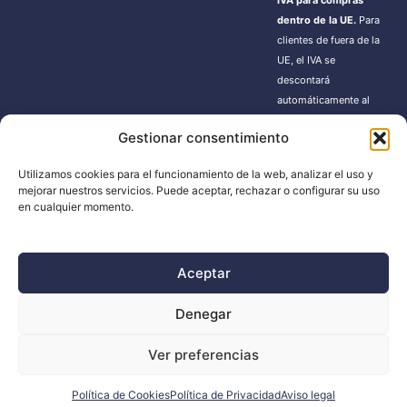
IVA para compras
dentro de la UE.
Para
clientes de fuera de la
UE, el IVA se
descontará
automáticamente al
finalizar la compra.
Gestionar consentimiento
Estos pedidos pueden
estar sujetos a gastos
Utilizamos cookies para el funcionamiento de la web, analizar el uso y
de importación según
mejorar nuestros servicios. Puede aceptar, rechazar o configurar su uso
la normativa de cada
en cualquier momento.
país.
Aceptar
BUSCADOR
Denegar
Búsqueda
Ver preferencias
de
productos
Política de Cookies
Política de Privacidad
Aviso legal