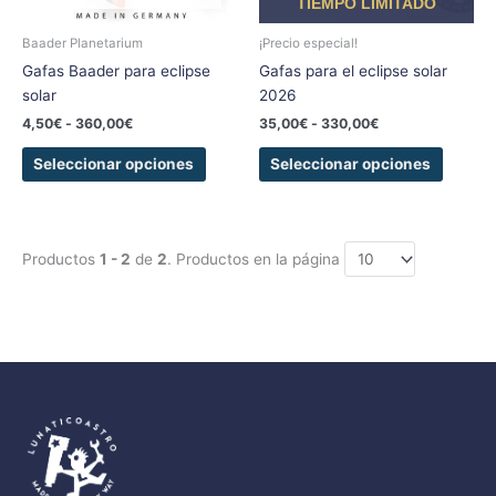
TIEMPO LIMITADO
pueden
pueden
elegir
elegir
Baader Planetarium
¡Precio especial!
en
en
Gafas Baader para eclipse
Gafas para el eclipse solar
la
la
solar
2026
página
página
4,50
€
-
360,00
€
35,00
€
-
330,00
€
de
de
producto
produc
Seleccionar opciones
Seleccionar opciones
Productos
1 - 2
de
2
. Productos en la página