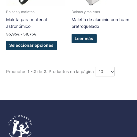
pueden
elegir
Bolsas y maletas
Bolsas y maletas
en
Maleta para material
Maletín de aluminio con foam
la
astronómico
pretroquelado
página
35,95
€
-
59,75
€
de
Leer más
producto
Seleccionar opciones
Productos
1 - 2
de
2
. Productos en la página