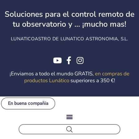
Ir
al
Soluciones para el control remoto de
contenido
tu observatorio y ... ¡mucho mas!
LUNATICOASTRO DE LUNATICO ASTRONOMIA, S.L.
¡Enviamos a todo el mundo GRATIS,
en compras de
productos Lunático
superiores a 350 €!
En buena compañía