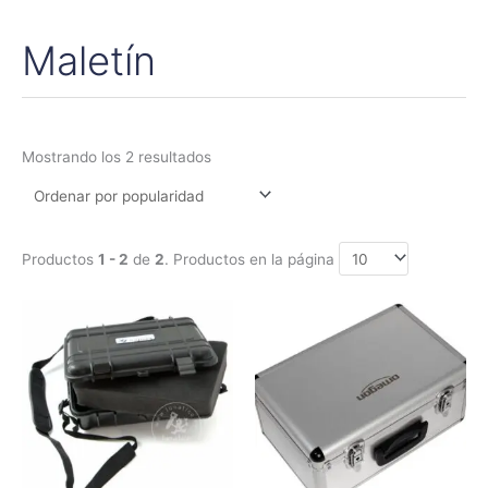
Maletín
Ordenado
por
popularidad
Mostrando los 2 resultados
Productos
1 - 2
de
2
. Productos en la página
Rango
Este
de
producto
precios:
tiene
desde
35,95€
múltiples
hasta
variantes.
59,75€
Las
opciones
se