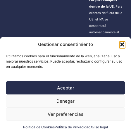
IVA para compras
dentro de la UE.
Para
clientes de fuera de la
UE, el IVA se
descontará
automáticamente al
finalizar la compra.
Gestionar consentimiento
Estos pedidos pueden
estar sujetos a gastos
Utilizamos cookies para el funcionamiento de la web, analizar el uso y
de importación según
mejorar nuestros servicios. Puede aceptar, rechazar o configurar su uso
la normativa de cada
en cualquier momento.
país.
Aceptar
BUSCADOR
Denegar
Búsqueda
Ver preferencias
de
productos
Política de Cookies
Política de Privacidad
Aviso legal