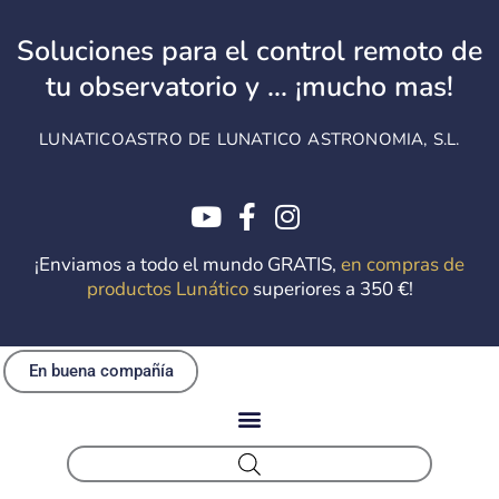
Ir
al
Soluciones para el control remoto de
contenido
tu observatorio y ... ¡mucho mas!
LUNATICOASTRO DE LUNATICO ASTRONOMIA, S.L.
¡Enviamos a todo el mundo GRATIS,
en compras de
productos Lunático
superiores a 350 €!
En buena compañía