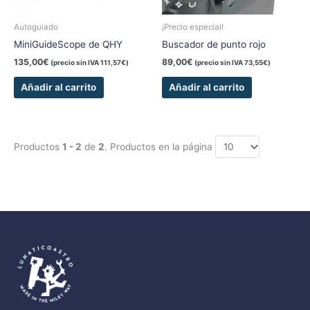
Autoguiado
¡Precio especial!
MiniGuideScope de QHY
Buscador de punto rojo
135,00
€
89,00
€
(precio sin IVA
111,57
€
)
(precio sin IVA
73,55
€
)
Añadir al carrito
Añadir al carrito
Productos
1 - 2
de
2
. Productos en la página