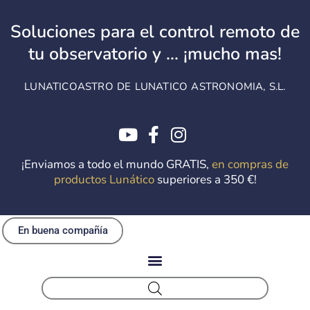
Ir
al
Soluciones para el control remoto de
contenido
tu observatorio y ... ¡mucho mas!
LUNATICOASTRO DE LUNATICO ASTRONOMIA, S.L.
¡Enviamos a todo el mundo GRATIS,
en compras de
productos Lunático
superiores a 350 €!
En buena compañía