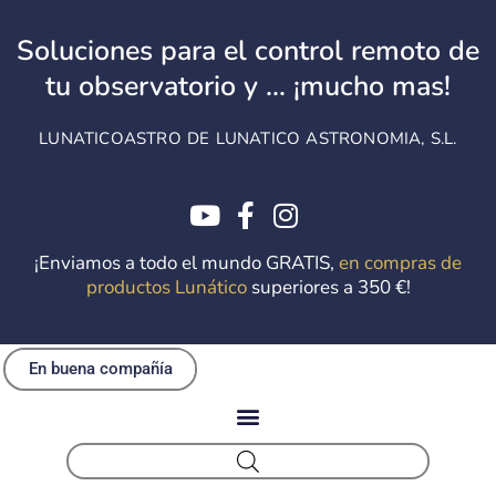
Ir
al
Soluciones para el control remoto de
contenido
tu observatorio y ... ¡mucho mas!
LUNATICOASTRO DE LUNATICO ASTRONOMIA, S.L.
¡Enviamos a todo el mundo GRATIS,
en compras de
productos Lunático
superiores a 350 €!
En buena compañía