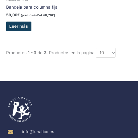
Bandeja para columna fija
59,00
€
(precio sin IVA
48,76
€
)
Leer más
Productos
1 - 3
de
3
. Productos en la página
info@lunatico.es