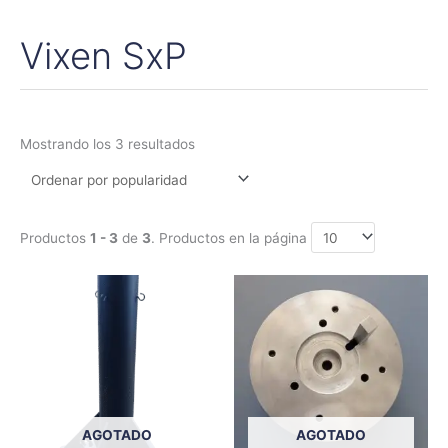
Vixen SxP
Ordenado
por
popularidad
Mostrando los 3 resultados
Productos
1 - 3
de
3
. Productos en la página
Este
produc
tiene
múltipl
variant
Las
opcion
AGOTADO
AGOTADO
se