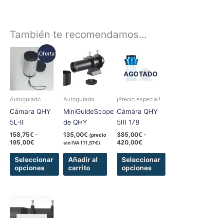
También te recomendamos…
Rango
Rango
Este
Este
¡Oferta!
de
de
producto
producto
precios:
precios:
tiene
tiene
desde
desde
AGOTADO
158,75€
385,00€
múltiples
múltiples
hasta
hasta
variantes.
variantes.
195,00€
420,00€
Autoguiado
Autoguiado
¡Precio especial!
Las
Las
Cámara QHY
MiniGuideScope
Cámara QHY
opciones
opciones
5L-II
de QHY
5III 178
se
se
158,75
€
-
135,00
€
385,00
€
-
(precio
pueden
pueden
195,00
€
420,00
€
sin IVA
111,57
€
)
elegir
elegir
en
en
Seleccionar
Añadir al
Seleccionar
opciones
carrito
opciones
la
la
página
página
de
de
producto
producto