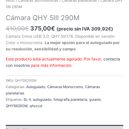
Inicio
/
Cámaras astronómicas
/
Cámaras planetarias
/ Cámara QHY
5III 290M
Cámara QHY 5III 290M
410,00
€
375,00
€
(precio sin IVA
309,92
€
)
Cámara Cmos USB 3.0: QHY 5III178. Disponible en versión
Color o monocroma.
La mejor opción para el autoguiado por
su resolución, sensibilidad y campo
.
Este producto está actualmente agotado. Por favor,
contacta
con nosotros
para más información.
SKU:
QHY5III290M
Categorías:
Autoguiado
,
Cámaras Monocromo
,
Cámaras
planetarias
Etiquetas:
5L-II
,
autoguiado
,
fotografía planetaria
,
guiado
,
QHY5III290M
,
qhyccd