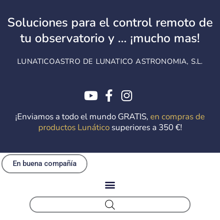
Ir
al
Soluciones para el control remoto de
contenido
tu observatorio y ... ¡mucho mas!
LUNATICOASTRO DE LUNATICO ASTRONOMIA, S.L.
¡Enviamos a todo el mundo GRATIS,
en compras de
productos Lunático
superiores a 350 €!
En buena compañía