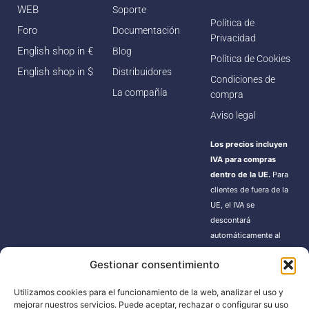
WEB
Soporte
Política de
Foro
Documentación
Privacidad
English shop in €
Blog
Política de Cookies
English shop in $
Distribuidores
Condiciones de
La compañía
compra
Aviso legal
Los precios incluyen
IVA para compras
dentro de la UE.
Para
clientes de fuera de la
UE, el IVA se
descontará
automáticamente al
finalizar la compra.
Gestionar consentimiento
Estos pedidos pueden
estar sujetos a gastos
Utilizamos cookies para el funcionamiento de la web, analizar el uso y
de importación según
mejorar nuestros servicios. Puede aceptar, rechazar o configurar su uso