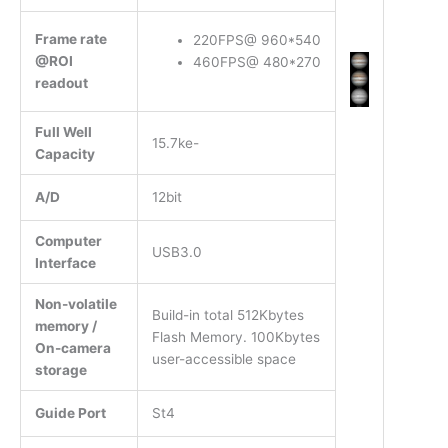
Frame rate
220FPS@ 960*540
@ROI
460FPS@ 480*270
readout
Full Well
15.7ke-
Capacity
A/D
12bit
Computer
USB3.0
Interface
Non-volatile
Build-in total 512Kbytes
memory /
Flash Memory. 100Kbytes
On-camera
user-accessible space
storage
Guide Port
St4