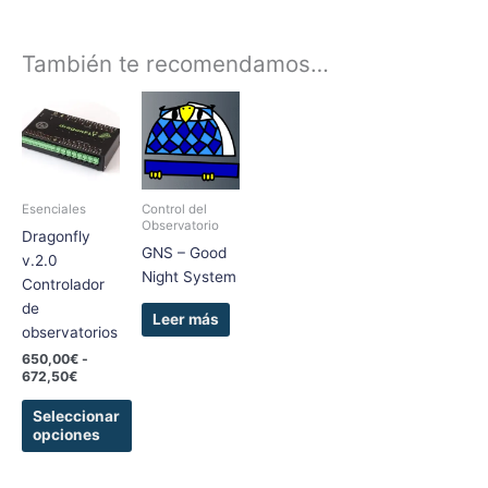
También te recomendamos…
Rango
Este
de
producto
precios:
tiene
desde
650,00€
múltiples
hasta
variantes.
672,50€
Esenciales
Control del
Las
Observatorio
Dragonfly
opciones
GNS – Good
v.2.0
se
Night System
Controlador
pueden
de
elegir
Leer más
observatorios
en
650,00
€
-
la
672,50
€
página
de
Seleccionar
opciones
producto