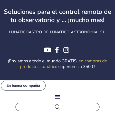
Ir
al
Soluciones para el control remoto de
contenido
tu observatorio y ... ¡mucho mas!
LUNATICOASTRO DE LUNATICO ASTRONOMIA, S.L.
¡Enviamos a todo el mundo GRATIS,
en compras de
productos Lunático
superiores a 350 €!
En buena compañía