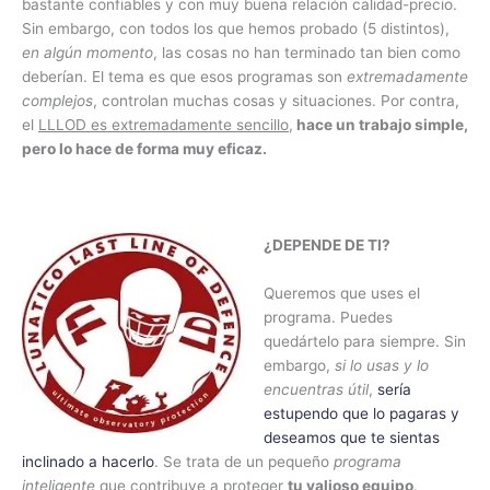
bastante confiables y con muy buena relación calidad-precio.
Sin embargo, con todos los que hemos probado (5 distintos),
en algún momento
, las cosas no han terminado tan bien como
deberían. El tema es que esos programas son
extremadamente
complejos
, controlan muchas cosas y situaciones. Por contra,
el
LLLOD es extremadamente sencillo
,
hace un trabajo simple,
pero lo hace de forma muy eficaz.
¿DEPENDE DE TI?
Queremos que uses el
programa. Puedes
quedártelo para siempre. Sin
embargo,
si lo usas y lo
encuentras útil
,
sería
estupendo que lo pagaras y
deseamos que te sientas
inclinado a hacerlo
. Se trata de un pequeño
programa
inteligente
que contribuye a proteger
tu valioso equipo
.