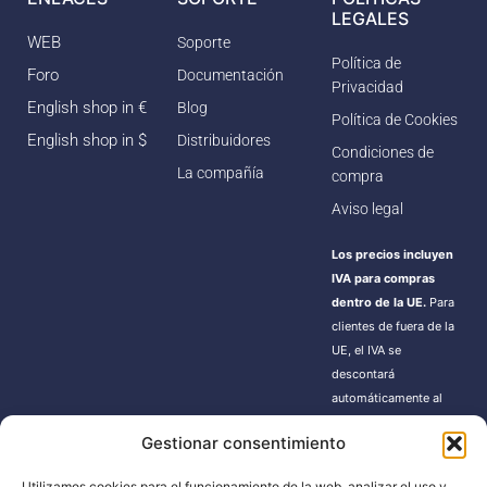
LEGALES
WEB
Soporte
Política de
Foro
Documentación
Privacidad
English shop in €
Blog
Política de Cookies
English shop in $
Distribuidores
Condiciones de
La compañía
compra
Aviso legal
Los precios incluyen
IVA para compras
dentro de la UE.
Para
clientes de fuera de la
UE, el IVA se
descontará
automáticamente al
finalizar la compra.
Gestionar consentimiento
Estos pedidos pueden
estar sujetos a gastos
Utilizamos cookies para el funcionamiento de la web, analizar el uso y