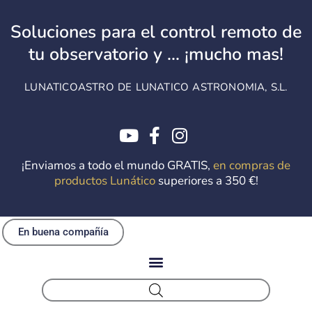
Ir
al
Soluciones para el control remoto de
contenido
tu observatorio y ... ¡mucho mas!
LUNATICOASTRO DE LUNATICO ASTRONOMIA, S.L.
¡Enviamos a todo el mundo GRATIS,
en compras de
productos Lunático
superiores a 350 €!
En buena compañía