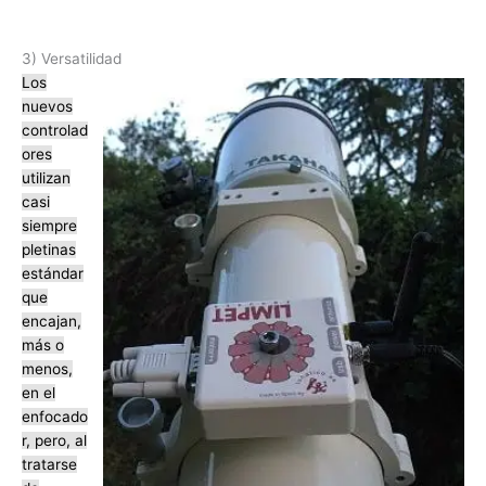
3) Versatilidad
Los
nuevos
controlad
ores
utilizan
casi
siempre
pletinas
estándar
que
encajan,
más o
menos,
en el
enfocado
r, pero, al
tratarse