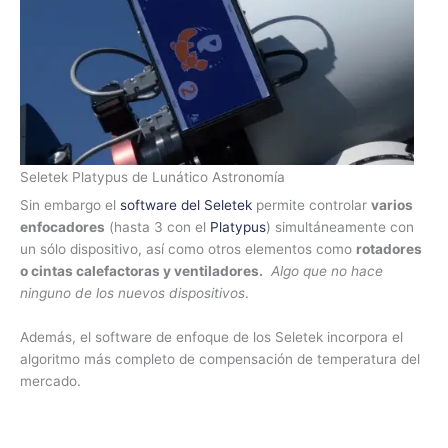
Seletek Platypus de Lunático Astronomía
Sin embargo el
software del Seletek
permite controlar
varios
enfocadores
(hasta 3 con el
Platypus
) simultáneamente con
un sólo dispositivo, así como otros elementos como
rotadores
o cintas calefactoras y ventiladores.
Algo que no hace
ninguno de los nuevos dispositivos
.
Además, el software de enfoque de los Seletek incorpora el
algoritmo más completo de compensación de temperatura del
mercado.