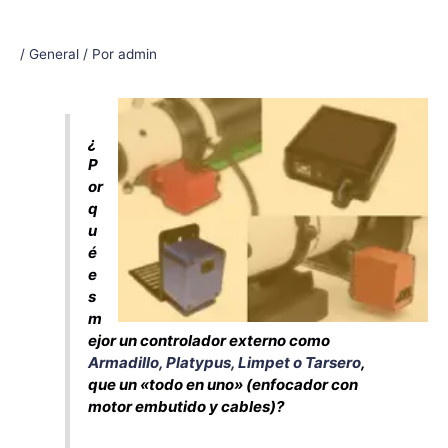
/
General
/ Por
admin
¿
P
or
q
u
é
e
s
m
ejor un controlador externo como
Armadillo, Platypus, Limpet o Tarsero
,
que un «todo en uno» (enfocador con
motor embutido y cables)?