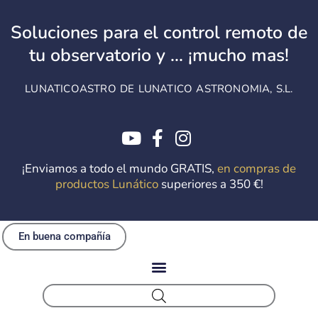
Ir
al
Soluciones para el control remoto de
contenido
tu observatorio y ... ¡mucho mas!
LUNATICOASTRO DE LUNATICO ASTRONOMIA, S.L.
¡Enviamos a todo el mundo GRATIS,
en compras de
productos Lunático
superiores a 350 €!
En buena compañía