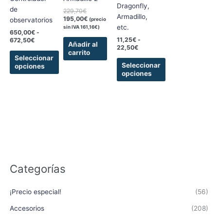
pueden
pueden
Dragonfly,
de
229,70
€
elegir
elegir
Armadillo,
195,00
€
(precio
observatorios
en
en
etc.
sin IVA
161,16
€
)
650,00
€
-
la
la
11,25
€
-
672,50
€
Añadir al
página
página
22,50
€
carrito
de
de
Seleccionar
Seleccionar
opciones
producto
producto
opciones
Categorías
¡Precio especial!
(56)
Accesorios
(208)