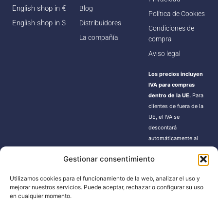
English shop in €
Blog
Política de Cookies
English shop in $
Distribuidores
Condiciones de
La compañía
compra
Aviso legal
Los precios incluyen
IVA para compras
dentro de la UE.
Para
clientes de fuera de la
UE, el IVA se
descontará
automáticamente al
finalizar la compra.
Gestionar consentimiento
Estos pedidos pueden
estar sujetos a gastos
Utilizamos cookies para el funcionamiento de la web, analizar el uso y
de importación según
mejorar nuestros servicios. Puede aceptar, rechazar o configurar su uso
la normativa de cada
en cualquier momento.
país.