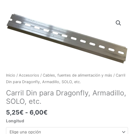
Rango
Carril
de
Din
precios:
para
desde
Dragonfly,
5,25€
Armadillo,
hasta
SOLO,
6,00€
etc.
cantidad
Inicio
/
Accesorios
/
Cables, fuentes de alimentación y más
/ Carril
Din para Dragonfly, Armadillo, SOLO, etc.
Carril Din para Dragonfly, Armadillo,
SOLO, etc.
5,25
€
-
6,00
€
Longitud