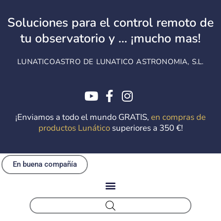
Ir
al
Soluciones para el control remoto de
contenido
tu observatorio y ... ¡mucho mas!
LUNATICOASTRO DE LUNATICO ASTRONOMIA, S.L.
¡Enviamos a todo el mundo GRATIS,
en compras de
productos Lunático
superiores a 350 €!
En buena compañía