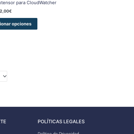
de
xtensor para CloudWatcher
producto
2,00
€
ionar opciones
TE
POLÍTICAS LEGALES
Política de Privacidad