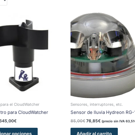
Rango
El
El
Este
de
precio
precio
producto
precios:
original
actual
tiene
desde
era:
es:
145,20€
85,00€.
76,85€.
múltiples
hasta
variantes.
645,00€
Las
opciones
se
pueden
elegir
en
la
página
 para el CloudWatcher
Sensores, interruptores, etc.
de
ro para CloudWatcher
Sensor de lluvia Hydreon RG-
producto
645,00
€
85,00
€
76,85
€
(precio sin IVA
63,51
ionar opciones
Añadir al carrito