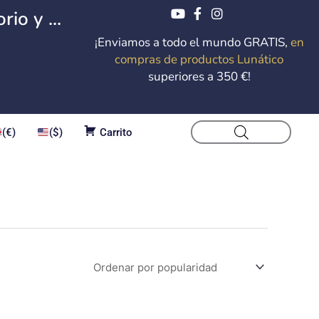
io y ...
¡Enviamos a todo el mundo GRATIS,
en
compras de productos Lunático
superiores a 350 €!
(€)
($)
Carrito