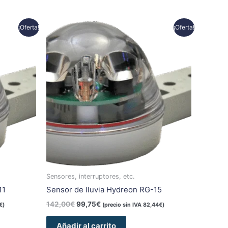
El
El
¡Oferta!
¡Oferta!
precio
precio
original
actual
era:
es:
142,00€.
99,75€.
Sensores, interruptores, etc.
11
Sensor de lluvia Hydreon RG-15
142,00
€
99,75
€
€
)
(precio sin IVA
82,44
€
)
Añadir al carrito