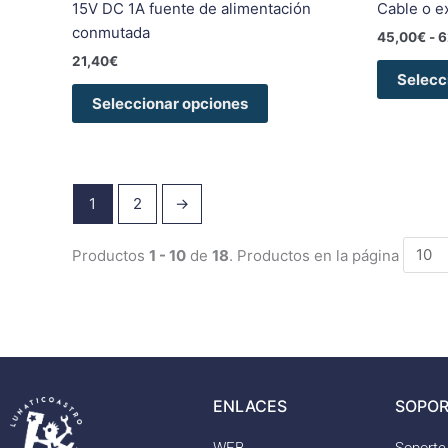
de
15V DC 1A fuente de alimentación
Cable o e
producto
conmutada
45,00
€
-
6
21,40
€
Selecc
Seleccionar opciones
1
2
→
Productos
1 - 10
de
18
. Productos en la página
ENLACES
SOPOR
WEB
Soporte