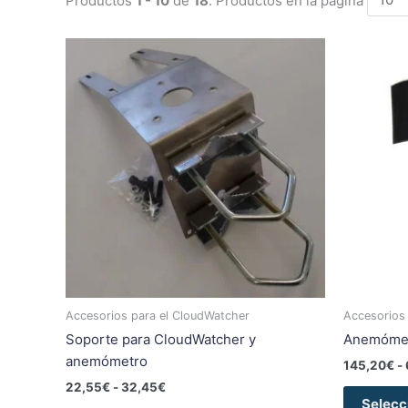
Rango
Este
de
producto
precios:
tiene
desde
22,55€
múltiples
hasta
variantes.
32,45€
Las
opciones
se
pueden
elegir
en
la
página
Accesorios para el CloudWatcher
Accesorios
de
Soporte para CloudWatcher y
Anemómet
producto
anemómetro
145,20
€
-
22,55
€
-
32,45
€
Selecc