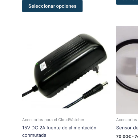
Seleccionar opciones
Este
producto
tiene
múltiples
variantes.
Las
opciones
se
pueden
elegir
en
la
página
Accesorios para el CloudWatcher
Accesorios
de
15V DC 2A fuente de alimentación
Sensor de
producto
conmutada
70,00
€
-
7