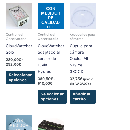
Rango
Rango
Este
Este
CON
de
de
producto
producto
MEDIDOR
precios:
precios:
DE
tiene
tiene
desde
desde
CALIDAD
280,00€
389,50€
múltiples
múltiples
DEL
hasta
hasta
variantes.
variantes.
CIELO
292,00€
510,00€
Control del
Control del
Accesorios para
Las
Las
Observatorio
Observatorio
cámaras
opciones
opciones
CloudWatcher
CloudWatcher
Cúpula para
se
se
Solo
adaptado al
cámara
pueden
pueden
sensor de
Oculus All-
280,00
€
-
elegir
elegir
292,00
€
lluvia
Sky de
en
en
Hydreon
SXCCD
Seleccionar
la
la
389,50
€
-
32,75
€
(precio
opciones
página
página
510,00
€
sin IVA
27,07
€
)
de
de
Seleccionar
Añadir al
producto
producto
opciones
carrito
Rango
Rango
Este
Este
CON
de
de
producto
producto
MEDIDOR
precios:
precios:
DE