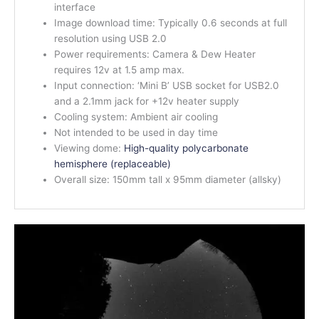
interface
Image download time: Typically 0.6 seconds at full
resolution using USB 2.0
Power requirements: Camera & Dew Heater
requires 12v at 1.5 amp max.
Input connection: ‘Mini B’ USB socket for USB2.0
and a 2.1mm jack for +12v heater supply
Cooling system: Ambient air cooling
Not intended to be used in day time
Viewing dome:
High-quality polycarbonate
hemisphere (replaceable)
Overall size: 150mm tall x 95mm diameter (allsky)