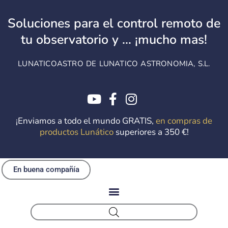
Ir
al
Soluciones para el control remoto de
contenido
tu observatorio y ... ¡mucho mas!
LUNATICOASTRO DE LUNATICO ASTRONOMIA, S.L.
¡Enviamos a todo el mundo GRATIS,
en compras de
productos Lunático
superiores a 350 €!
En buena compañía