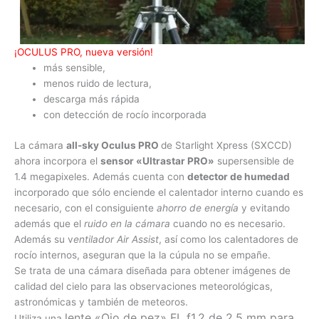
¡OCULUS PRO, nueva versión!
más sensible,
menos ruido de lectura,
descarga más rápida
con detección de rocío incorporada
La cámara
all-sky Oculus PRO
de Starlight Xpress (SXCCD)
ahora incorpora el
sensor «Ultrastar PRO»
supersensible de
1.4 megapixeles. Además cuenta con
detector de humedad
incorporado que sólo enciende el calentador interno cuando es
necesario, con el consiguiente
ahorro de energía
y evitando
además que el
ruido en la cámara
cuando no es necesario.
Además su v
entilador Air Assist
, así como los calentadores de
rocío internos, aseguran que la la cúpula no se empañe.
Se trata de una cámara diseñada para obtener imágenes de
calidad del cielo para las observaciones meteorológicas,
astronómicas y también de meteoros.
lente «Ojo de pez» FL f1.2 de 2.5 mm para
Utiliza una