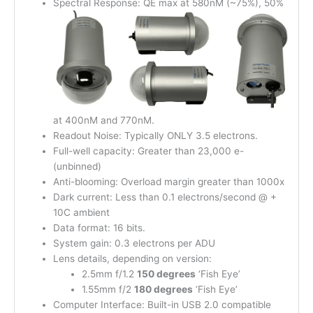
Spectral Response: QE max at 580nM (~75%), 50%
at 400nM and 770nM.
Readout Noise: Typically ONLY 3.5 electrons.
Full-well capacity: Greater than 23,000 e-
(unbinned)
Anti-blooming: Overload margin greater than 1000x
Dark current: Less than 0.1 electrons/second @ +
10C ambient
Data format: 16 bits.
System gain: 0.3 electrons per ADU
Lens details, depending on version:
2.5mm f/1.2
150 degrees
‘Fish Eye’
1.55mm f/2
180 degrees
‘Fish Eye’
Computer Interface: Built-in USB 2.0 compatible