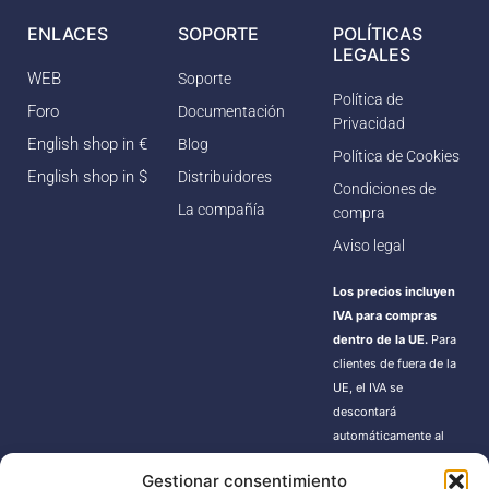
ENLACES
SOPORTE
POLÍTICAS
LEGALES
WEB
Soporte
Política de
Foro
Documentación
Privacidad
English shop in €
Blog
Política de Cookies
English shop in $
Distribuidores
Condiciones de
La compañía
compra
Aviso legal
Los precios incluyen
IVA para compras
dentro de la UE.
Para
clientes de fuera de la
UE, el IVA se
descontará
automáticamente al
finalizar la compra.
Gestionar consentimiento
Estos pedidos pueden