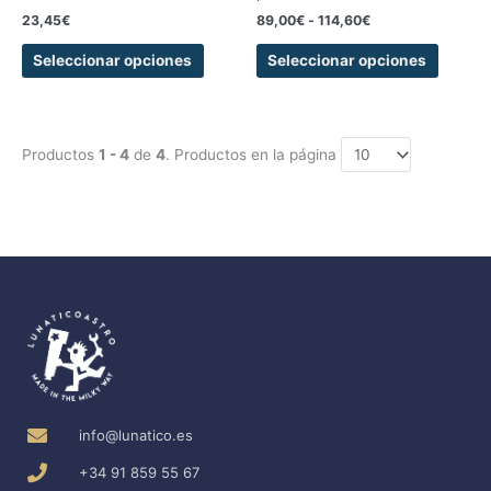
página
página
23,45
€
89,00
€
-
114,60
€
de
de
producto
produc
Seleccionar opciones
Seleccionar opciones
Productos
1 - 4
de
4
. Productos en la página
info@lunatico.es
+34 91 859 55 67