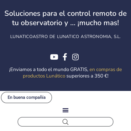
Ir
al
Soluciones para el control remoto de
contenido
tu observatorio y ... ¡mucho mas!
LUNATICOASTRO DE LUNATICO ASTRONOMIA, S.L.
¡Enviamos a todo el mundo GRATIS,
en compras de
productos Lunático
superiores a 350 €!
En buena compañía