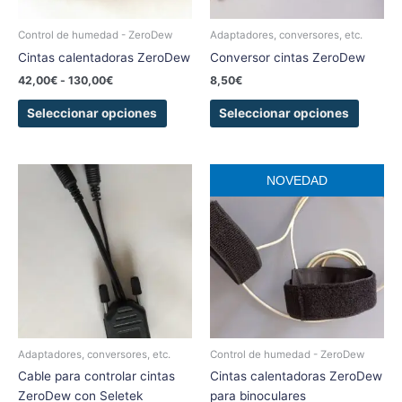
pueden
pueden
elegir
elegir
Control de humedad - ZeroDew
Adaptadores, conversores, etc.
en
en
Cintas calentadoras ZeroDew
Conversor cintas ZeroDew
la
la
42,00
€
-
130,00
€
8,50
€
página
página
de
de
Seleccionar opciones
Seleccionar opciones
producto
produc
Rango
Este
Este
NOVEDAD
de
producto
produc
precios:
tiene
tiene
desde
89,00€
múltiples
múltipl
hasta
variantes.
variant
114,60€
Las
Las
opciones
opcion
se
se
pueden
pueden
elegir
elegir
Adaptadores, conversores, etc.
Control de humedad - ZeroDew
en
en
Cable para controlar cintas
Cintas calentadoras ZeroDew
la
la
ZeroDew con Seletek
para binoculares