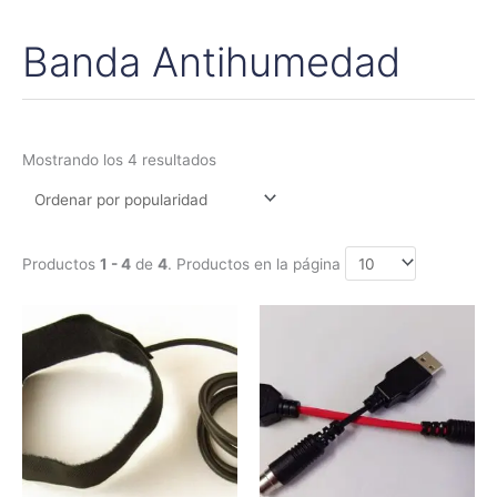
Banda Antihumedad
Ordenado
por
popularidad
Mostrando los 4 resultados
Productos
1 - 4
de
4
. Productos en la página
Rango
Este
Este
de
producto
produc
precios:
tiene
tiene
desde
42,00€
múltiples
múltipl
hasta
variantes.
variant
130,00€
Las
Las
opciones
opcion
se
se