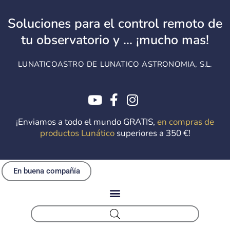
Ir
al
Soluciones para el control remoto de
contenido
tu observatorio y ... ¡mucho mas!
LUNATICOASTRO DE LUNATICO ASTRONOMIA, S.L.
¡Enviamos a todo el mundo GRATIS,
en compras de
productos Lunático
superiores a 350 €!
En buena compañía