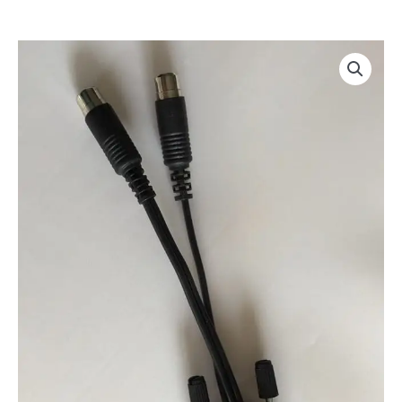
Cable
para
controlar
cintas
ZeroDew
con
Seletek
cantidad