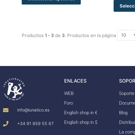
Selecc
Productos
1 - 3
de
3
. Productos en la página
ENLACES
SOPOR
WEB
Soporte
Foro
Docume
info@lunatico.es
English shop in €
Blog
English shop in $
Distribu
+34 91 859 55 67
La com