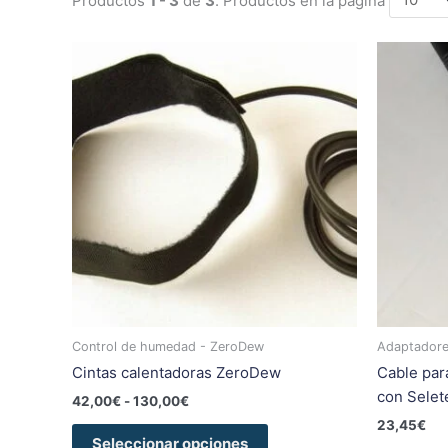
Rango
Este
de
producto
precios:
tiene
desde
42,00€
múltiples
hasta
variantes.
130,00€
Las
opciones
se
pueden
elegir
en
la
página
Control de humedad - ZeroDew
Adaptadores
de
Cintas calentadoras ZeroDew
Cable par
producto
con Selet
42,00
€
-
130,00
€
23,45
€
Seleccionar opciones