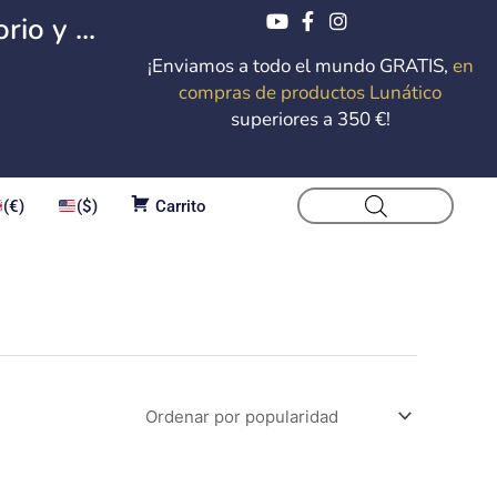
io y ...
¡Enviamos a todo el mundo GRATIS,
en
compras de productos Lunático
superiores a 350 €!
(€)
($)
Carrito