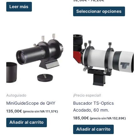
produc
Leer más
Seleccionar opciones
Autoguiado
¡Precio especial!
MiniGuideScope de QHY
Buscador TS-Optics
Acodado, 60 mm.
135,00
€
(precio sin IVA
111,57
€
)
185,00
€
(precio sin IVA
152,89
€
)
Añadir al carrito
Añadir al carrito