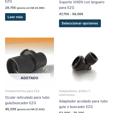
EZG
Soporte VIXEN con larguero
la
para EZG
página
29,75
€
(precio sin IVA
24,59
€
)
de
47,75
€
-
56,00
€
Leer más
produc
Seleccionar opciones
Rango
Este
de
produc
precios:
tiene
desde
52,00€
múltipl
hasta
variant
78,20€
Las
opcion
AGOTADO
se
pueden
elegir
Complementos para EZG
Adaptadores, anillos T,
extensores...
en
Ocular reticulado para tubo
Adaptador acodado para tubo
la
guía/buscador EZG
guía o buscador EZG
página
45,25
€
(precio sin IVA
37,40
€
)
de
52,00
€
-
78,20
€