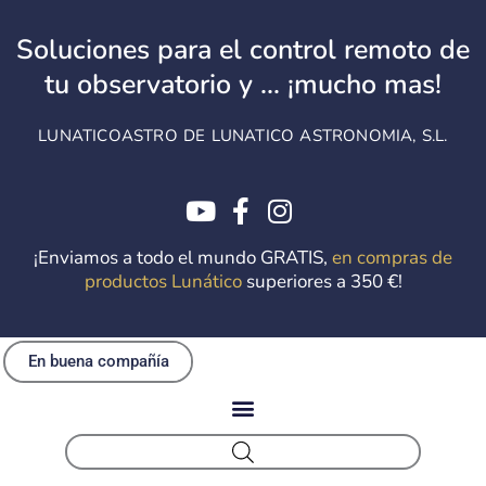
Ir
al
Soluciones para el control remoto de
contenido
tu observatorio y ... ¡mucho mas!
LUNATICOASTRO DE LUNATICO ASTRONOMIA, S.L.
¡Enviamos a todo el mundo GRATIS,
en compras de
productos Lunático
superiores a 350 €!
En buena compañía