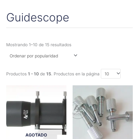
Guidescope
Ordenado
por
popularidad
Mostrando 1–10 de 15 resultados
Productos
1 - 10
de
15
. Productos en la página
Rango
Este
de
produc
precios:
tiene
desde
2,50€
múltipl
hasta
variant
12,95€
Las
opcion
AGOTADO
se