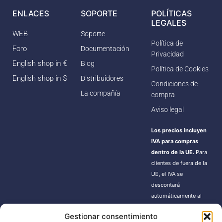
ENLACES
SOPORTE
POLÍTICAS
LEGALES
WEB
Soporte
Política de
Foro
Documentación
Privacidad
English shop in €
Blog
Política de Cookies
English shop in $
Distribuidores
Condiciones de
La compañía
compra
Aviso legal
Los precios incluyen
IVA para compras
dentro de la UE.
Para
clientes de fuera de la
UE, el IVA se
descontará
automáticamente al
finalizar la compra.
Gestionar consentimiento
Estos pedidos pueden