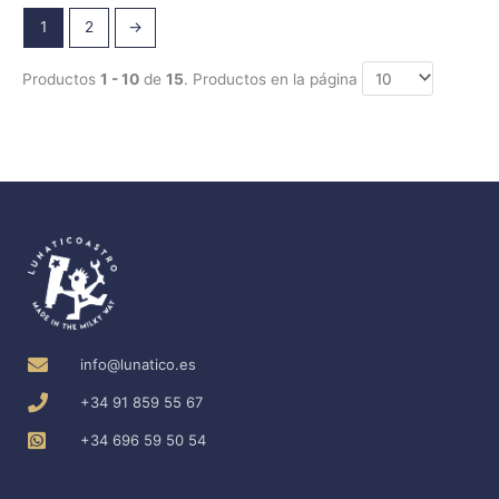
1
2
→
Productos
1 - 10
de
15
. Productos en la página
info@lunatico.es
+34 91 859 55 67
+34 696 59 50 54