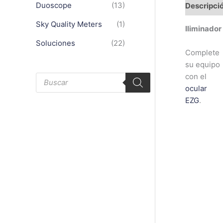
Duoscope
(13)
Descripci
Sky Quality Meters
(1)
Ilimina
dor
Soluciones
(22)
Complete
su equipo
B
con el
ú
ocular
s
q
EZG
.
u
e
d
a
d
e
p
r
o
d
u
c
t
o
s