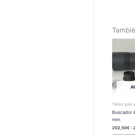
Tambi
A
Tubos guía 
Buscador 
mm.
202,50
€
-