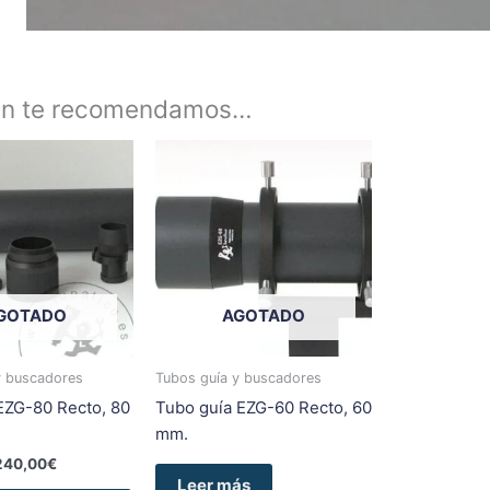
én te recomendamos…
Rango
Este
de
producto
precios:
tiene
desde
202,50€
múltiples
hasta
variantes.
240,00€
Las
opciones
GOTADO
AGOTADO
se
pueden
y buscadores
Tubos guía y buscadores
elegir
EZG-80 Recto, 80
Tubo guía EZG-60 Recto, 60
en
mm.
la
240,00
€
página
Leer más