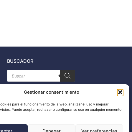
BUSCADOR
Búsqueda
de
productos
Gestionar consentimiento
ookies para el funcionamiento de la web, analizar el uso y mejorar
rvicios. Puede aceptar, rechazar o configurar su uso en cualquier momento.
n
ceptar
Denegar
Ver preferencias