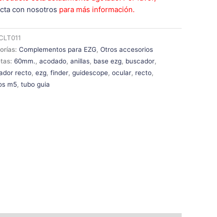
cta con nosotros
para más información.
CLT011
orías:
Complementos para EZG
,
Otros accesorios
etas:
60mm.
,
acodado
,
anillas
,
base ezg
,
buscador
,
ador recto
,
ezg
,
finder
,
guidescope
,
ocular
,
recto
,
los m5
,
tubo guia