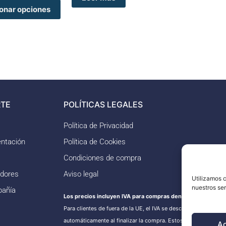
de
onar opciones
producto
TE
POLÍTICAS LEGALES
Política de Privacidad
ntación
Política de Cookies
Condiciones de compra
idores
Aviso legal
Utilizamos c
nuestros se
pañía
Los precios incluyen IVA para compras dentro de la UE.
Para clientes de fuera de la UE, el IVA se descontará
automáticamente al finalizar la compra. Estos pedidos puede
A