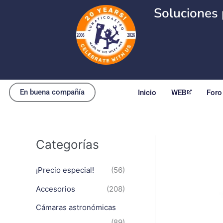
Ir
Soluciones 
al
contenido
En buena compañía
Inicio
WEB
Foro
Categorías
¡Precio especial!
(56)
Accesorios
(208)
Cámaras astronómicas
(89)