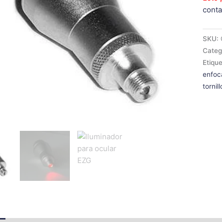
conta
SKU:
Categ
Etiqu
enfoc
tornil