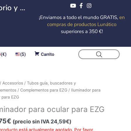
io y ...
¡Enviamos a todo el mundo GRATIS,
en
compras de productos Lunático
superiores a 350 €!
(€)
($)
Carrito
/
Accesorios
/
Tubos guía, buscadores y
lementos
/
Complementos para EZG
/ Iluminador para
r para EZG
minador para ocular para EZG
75
€
(precio sin IVA
24,59
€
)
producto está actualmente agotado. Por favor,