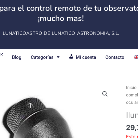
para el control remoto de tu observator
¡mucho mas!
LUNATICOASTRO DE LUNATICO ASTRONOMIA, S.L.
Blog
Categorías
Mi cuenta
Contacto
Inicio
comp
ocula
Ilu
29,
Este 