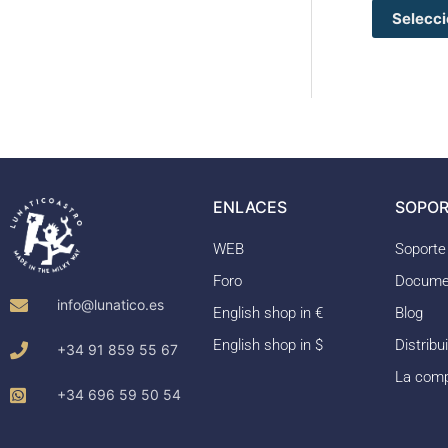
Selecci
ENLACES
SOPOR
WEB
Soporte
Foro
Docume
info@lunatico.es
English shop in €
Blog
English shop in $
Distribu
+34 91 859 55 67
La com
+34 696 59 50 54