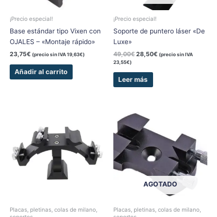
¡Precio especial!
¡Precio especial!
Base estándar tipo Vixen con
Soporte de puntero láser «De
OJALES – «Montaje rápido»
Luxe»
23,75
€
49,00
€
28,50
€
(precio sin IVA
19,63
€
)
(precio sin IVA
23,55
€
)
Añadir al carrito
Leer más
AGOTADO
Placas, pletinas, colas de milano,
Placas, pletinas, colas de milano,
soportes...
soportes...