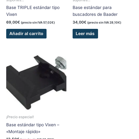
Base TRIPLE estándar tipo
Base estándar para
Vixen
buscadores de Baader
69,00
€
34,00
€
(precio sin IVA
57,02
€
)
(precio sin IVA
28,10
€
)
Añadir al carrito
Leer más
¡Precio especial!
Base estándar tipo Vixen –
«Montaje rápido»