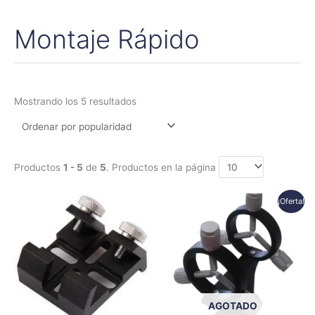
Montaje Rápido
Ordenado
por
popularidad
Mostrando los 5 resultados
Productos
1 - 5
de
5
. Productos en la página
El
El
¡Oferta!
precio
precio
original
actual
era:
es:
49,00€.
28,50€.
AGOTADO