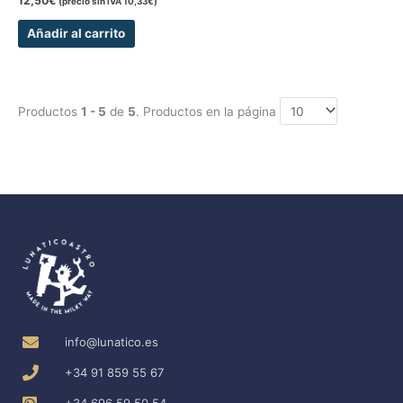
12,50
€
(precio sin IVA
10,33
€
)
Añadir al carrito
Productos
1 - 5
de
5
. Productos en la página
info@lunatico.es
+34 91 859 55 67
+34 696 59 50 54