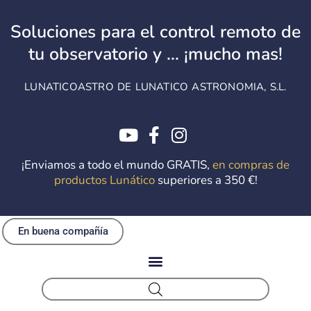
Ir
al
Soluciones para el control remoto de
contenido
tu observatorio y ... ¡mucho mas!
LUNATICOASTRO DE LUNATICO ASTRONOMIA, S.L.
¡Enviamos a todo el mundo GRATIS,
en compras de
productos Lunático
superiores a 350 €!
En buena compañía