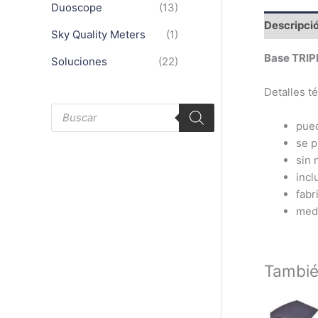
Duoscope
(13)
Descripci
Sky Quality Meters
(1)
Base TRIP
Soluciones
(22)
Detalles t
B
ú
pued
s
q
se p
u
sin 
e
d
incl
a
d
fabr
e
medi
p
r
o
d
u
c
Tambi
t
o
s