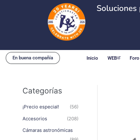
Ir
Soluciones 
al
contenido
En buena compañía
Inicio
WEB
Foro
Categorías
¡Precio especial!
(56)
Accesorios
(208)
Cámaras astronómicas
(89)