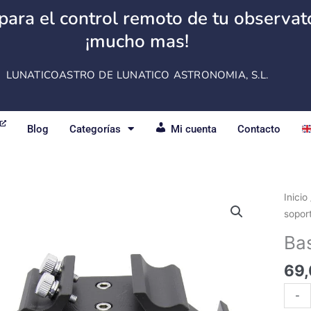
para el control remoto de tu observator
¡mucho mas!
LUNATICOASTRO DE LUNATICO ASTRONOMIA, S.L.
Blog
Categorías
Mi cuenta
Contacto
Base
Inicio
TRIP
soport
están
Ba
tipo
Vixe
69
canti
-