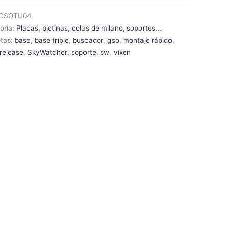
CSOTU04
oría:
Placas, pletinas, colas de milano, soportes...
etas:
base
,
base triple
,
buscador
,
gso
,
montaje rápido
,
 release
,
SkyWatcher
,
soporte
,
sw
,
vixen