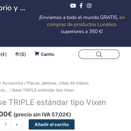
io y ...
¡Enviamos a todo el mundo GRATIS,
en
compras de productos Lunático
superiores a 350 €!
(€)
($)
Carrito
/
Accesorios
/
Placas, pletinas, colas de milano,
LE
es...
/ Base TRIPLE estándar tipo Vixen
dar
se TRIPLE estándar tipo Vixen
n
,00
€
(precio sin IVA
57,02
€
)
dad
+
Añadir al carrito