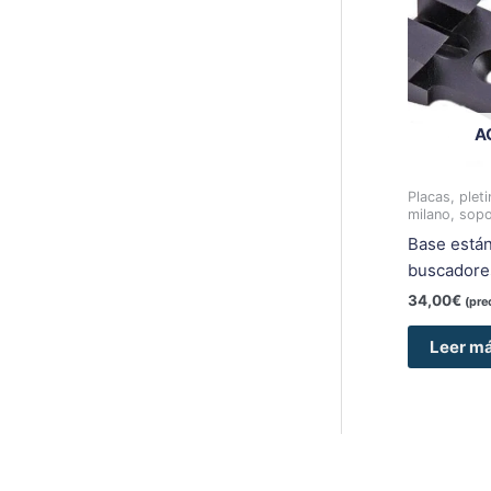
A
Placas, plet
milano, sopo
Base están
buscadore
34,00
€
(pre
Leer m