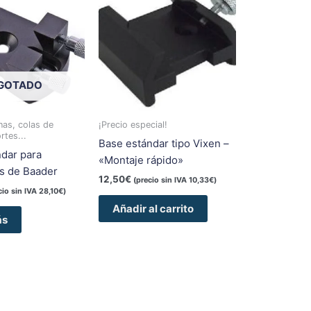
GOTADO
inas, colas de
¡Precio especial!
rtes...
Base estándar tipo Vixen –
dar para
«Montaje rápido»
s de Baader
12,50
€
(precio sin IVA
10,33
€
)
cio sin IVA
28,10
€
)
Añadir al carrito
ás