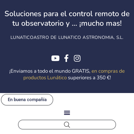
Ir
al
Soluciones para el control remoto de
contenido
tu observatorio y ... ¡mucho mas!
LUNATICOASTRO DE LUNATICO ASTRONOMIA, S.L.
¡Enviamos a todo el mundo GRATIS,
en compras de
productos Lunático
superiores a 350 €!
En buena compañía