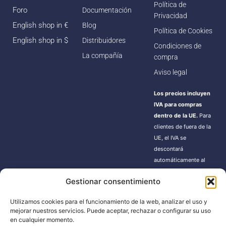
Política de
Foro
Documentación
Privacidad
English shop in €
Blog
Política de Cookies
English shop in $
Distribuidores
Condiciones de
La compañía
compra
Aviso legal
Los precios incluyen
IVA para compras
dentro de la UE.
Para
clientes de fuera de la
UE, el IVA se
descontará
automáticamente al
finalizar la compra.
Gestionar consentimiento
Estos pedidos pueden
estar sujetos a gastos
Utilizamos cookies para el funcionamiento de la web, analizar el uso y
de importación según
mejorar nuestros servicios. Puede aceptar, rechazar o configurar su uso
la normativa de cada
en cualquier momento.