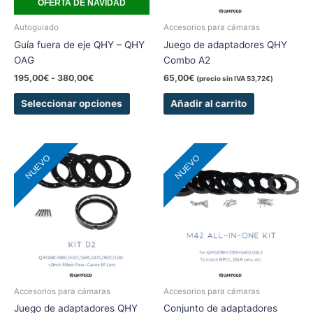
OFERTA DE NAVIDAD
pueden
elegir
Autoguiado
Accesorios para cámaras
en
Guía fuera de eje QHY – QHY
Juego de adaptadores QHY
la
OAG
Combo A2
página
195,00
€
-
380,00
€
65,00
€
(precio sin IVA
53,72
€
)
de
producto
Seleccionar opciones
Añadir al carrito
NUEVO
NUEVO
Accesorios para cámaras
Accesorios para cámaras
Juego de adaptadores QHY
Conjunto de adaptadores