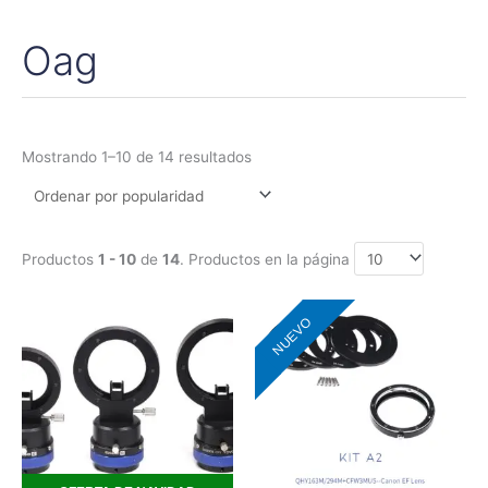
Oag
Ordenado
por
popularidad
Mostrando 1–10 de 14 resultados
Productos
1 - 10
de
14
. Productos en la página
Rango
Este
NUEVO
de
producto
precios:
tiene
desde
195,00€
múltiples
hasta
variantes.
380,00€
Las
opciones
se