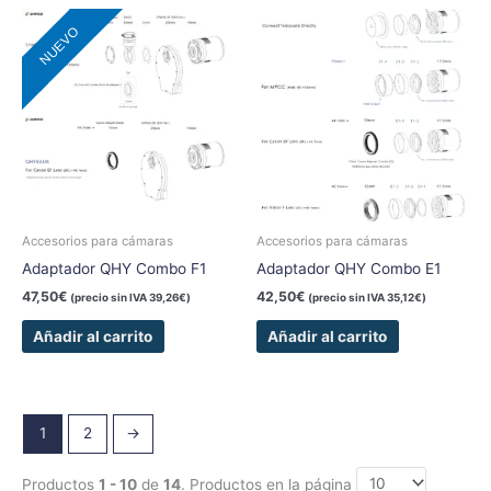
NUEVO
Accesorios para cámaras
Accesorios para cámaras
Adaptador QHY Combo F1
Adaptador QHY Combo E1
47,50
€
42,50
€
(precio sin IVA
39,26
€
)
(precio sin IVA
35,12
€
)
Añadir al carrito
Añadir al carrito
1
2
→
Productos
1 - 10
de
14
. Productos en la página