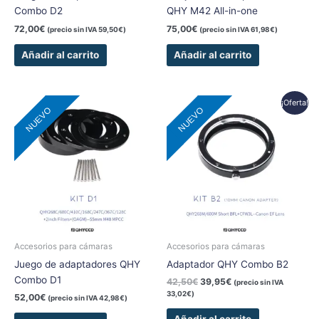
Combo D2
QHY M42 All-in-one
72,00
€
75,00
€
(precio sin IVA
59,50
€
)
(precio sin IVA
61,98
€
)
Añadir al carrito
Añadir al carrito
El
El
¡Oferta!
NUEVO
NUEVO
precio
precio
original
actual
era:
es:
42,50€.
39,95€.
Accesorios para cámaras
Accesorios para cámaras
Juego de adaptadores QHY
Adaptador QHY Combo B2
Combo D1
42,50
€
39,95
€
(precio sin IVA
33,02
€
)
52,00
€
(precio sin IVA
42,98
€
)