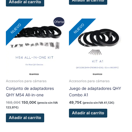
Añadir al carrito
Añadir al carrito
El
El
¡Oferta!
NUEVO
NUEVO
precio
precio
original
actual
era:
es:
168,00€.
150,00€.
Accesorios para cámaras
Accesorios para cámaras
Conjunto de adaptadores
Juego de adaptadores QHY
QHY M54 All-in-one
Combo A1
168,00
€
150,00
€
49,75
€
(precio sin IVA
(precio sin IVA
41,12
€
)
123,97
€
)
Añadir al carrito
Añadir al carrito