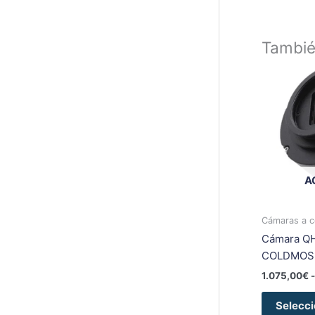
Tambi
A
Cámaras a c
Cámara Q
COLDMOS
1.075,00
€
-
Selecci