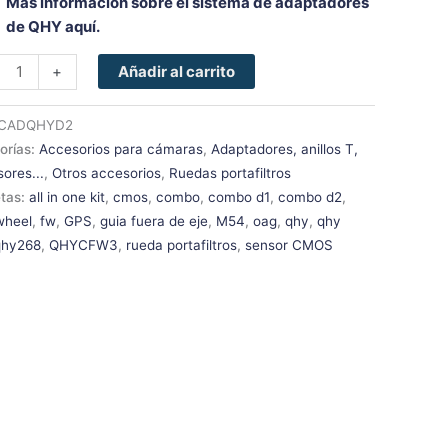
Más información sobre el sistema de adaptadores
de QHY aquí.
+
Añadir al carrito
CADQHYD2
orías:
Accesorios para cámaras
,
Adaptadores, anillos T,
ores...
,
Otros accesorios
,
Ruedas portafiltros
etas:
all in one kit
,
cmos
,
combo
,
combo d1
,
combo d2
,
 wheel
,
fw
,
GPS
,
guia fuera de eje
,
M54
,
oag
,
qhy
,
qhy
qhy268
,
QHYCFW3
,
rueda portafiltros
,
sensor CMOS