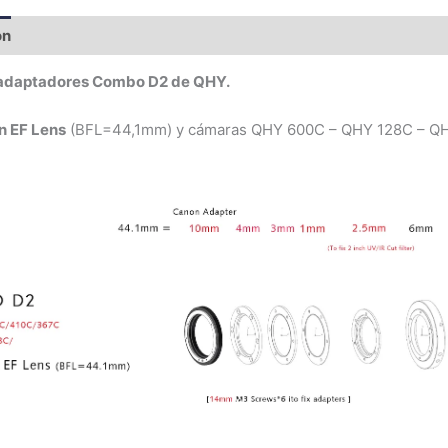
ón
_ Adaptadores QHYCCD _
adaptadores Combo D2 de QHY.
n EF Lens
(BFL=44,1mm) y cámaras QHY 600C – QHY 128C – Q