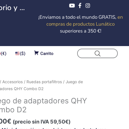
io y ...
¡Enviamos a todo el mundo GRATIS,
en
compras de productos Lunático
superiores a 350 €!
(€)
($)
Carrito
o
/
Accesorios
/
Ruedas portafiltros
/ Juego de
tadores QHY Combo D2
tadores
ego de adaptadores QHY
mbo D2
bo
00
€
(precio sin IVA
59,50
€
)
dad