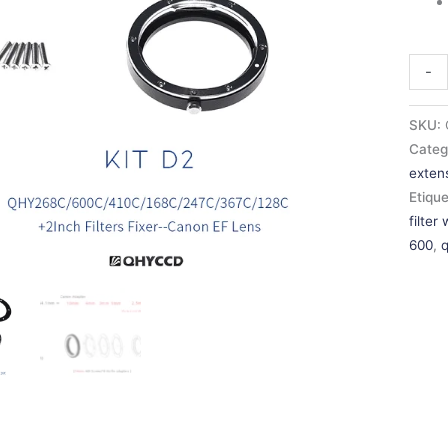
-
SKU:
Categ
extens
Etiqu
filter
600
,