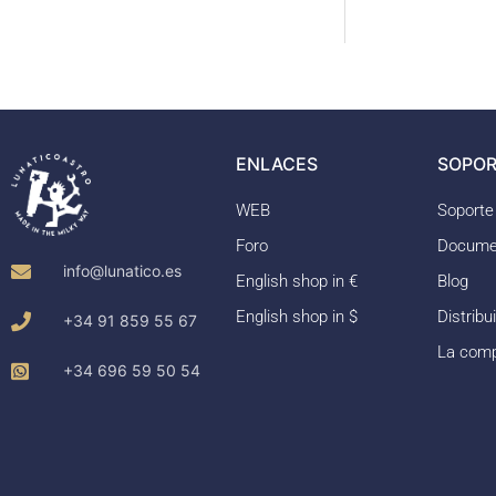
ENLACES
SOPOR
WEB
Soporte
Foro
Docume
info@lunatico.es
English shop in €
Blog
English shop in $
Distribu
+34 91 859 55 67
La com
+34 696 59 50 54