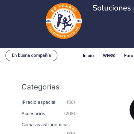
Ir
Soluciones 
al
contenido
En buena compañía
Inicio
WEB
Foro
Categorías
¡Precio especial!
(56)
Accesorios
(208)
Cámaras astronómicas
(89)