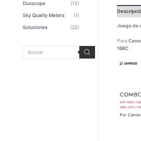
Duoscope
(13)
Descripci
Sky Quality Meters
(1)
Juego de 
Soluciones
(22)
Para
Cano
B
168C
.
ú
s
q
u
e
d
a
d
e
p
r
o
d
u
c
t
o
s