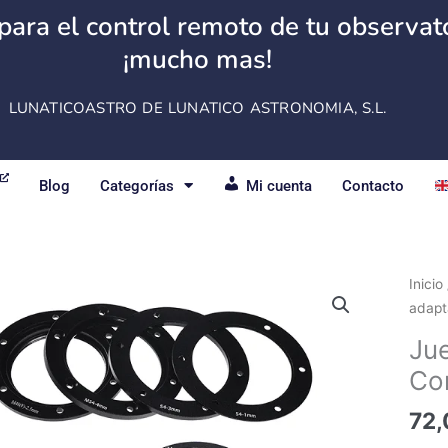
para el control remoto de tu observator
¡mucho mas!
LUNATICOASTRO DE LUNATICO ASTRONOMIA, S.L.
Blog
Categorías
Mi cuenta
Contacto
Jueg
Inicio
de
adap
adap
Ju
QHY
Co
Com
D2
72,
canti