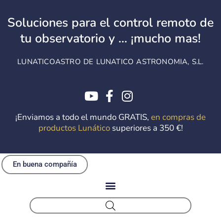
Ir
al
Soluciones para el control remoto de
contenido
tu observatorio y ... ¡mucho mas!
LUNATICOASTRO DE LUNATICO ASTRONOMIA, S.L.
¡Enviamos a todo el mundo GRATIS,
en compras de
productos Lunático
superiores a 350 €!
En buena compañía