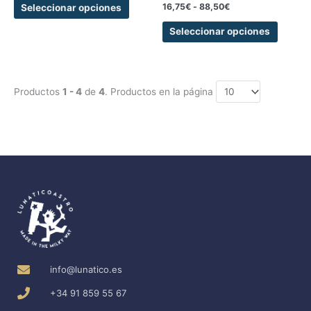
página
página
16,75
€
-
88,50
€
Seleccionar opciones
de
de
Seleccionar opciones
producto
produc
Productos
1 - 4
de
4
. Productos en la página
info@lunatico.es
+34 91 859 55 67