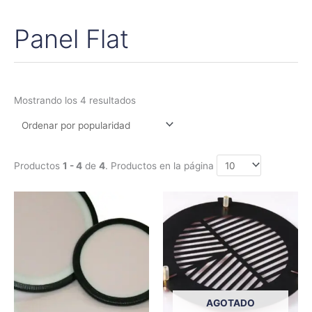
Panel Flat
Ordenado
por
popularidad
Mostrando los 4 resultados
Productos
1 - 4
de
4
. Productos en la página
Rango
Rango
Este
Este
de
de
producto
produc
precios:
precios:
tiene
tiene
desde
desde
79,00€
19,95€
múltiples
múltipl
hasta
hasta
variantes.
variant
1.075,00€
65,00€
Las
Las
opciones
opcion
AGOTADO
se
se