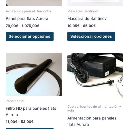
pueden
pueden
elegir
elegir
Accesorios para el Dragonfly
Máscaras Bahtinov
en
en
Panel para flats Aurora
Máscara de Bahtinov
la
la
79,00
€
-
1.075,00
€
19,95
€
-
65,00
€
página
página
de
de
Seleccionar opciones
Seleccionar opciones
producto
produc
Rango
Rango
Este
Este
de
de
producto
produc
precios:
precios:
tiene
tiene
desde
desde
11,00€
16,75€
múltiples
múltipl
hasta
hasta
variantes.
variant
53,00€
88,50€
Las
Las
opciones
opcion
se
se
Paneles flat
pueden
pueden
Cables, fuentes de alimentación y
Filtro ND para paneles flats
más
elegir
elegir
Aurora
Alimentación para paneles
en
en
11,00
€
-
53,00
€
flats Aurora
la
la