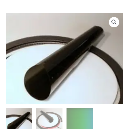
Rango
Filtro
de
ND
precios:
para
desde
paneles
11,00€
flats
hasta
Aurora
53,00€
cantidad