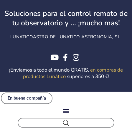
Ir
al
Soluciones para el control remoto de
contenido
tu observatorio y ... ¡mucho mas!
LUNATICOASTRO DE LUNATICO ASTRONOMIA, S.L.
¡Enviamos a todo el mundo GRATIS,
en compras de
productos Lunático
superiores a 350 €!
En buena compañía