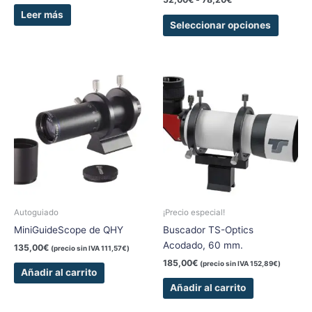
produc
Leer más
Seleccionar opciones
Autoguiado
¡Precio especial!
MiniGuideScope de QHY
Buscador TS-Optics
Acodado, 60 mm.
135,00
€
(precio sin IVA
111,57
€
)
185,00
€
(precio sin IVA
152,89
€
)
Añadir al carrito
Añadir al carrito