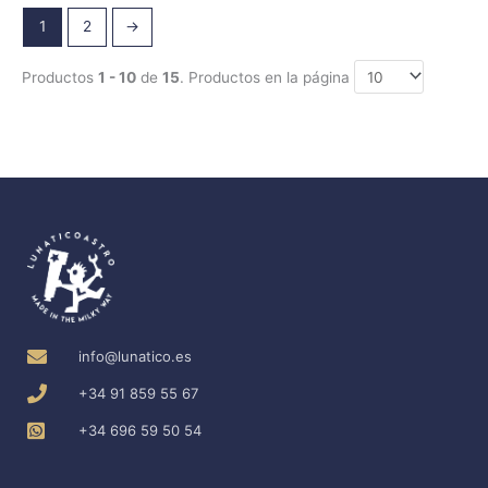
1
2
→
Productos
1 - 10
de
15
. Productos en la página
info@lunatico.es
+34 91 859 55 67
+34 696 59 50 54