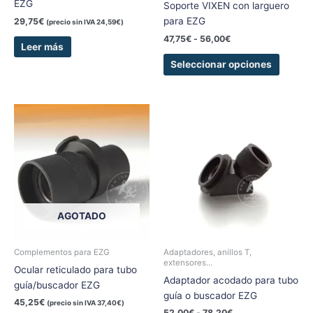
EZG
Soporte VIXEN con larguero
la
para EZG
página
29,75
€
(precio sin IVA
24,59
€
)
de
47,75
€
-
56,00
€
Leer más
produc
Seleccionar opciones
Rango
Este
de
produc
precios:
tiene
desde
52,00€
múltipl
hasta
variant
78,20€
Las
opcion
AGOTADO
se
pueden
elegir
Complementos para EZG
Adaptadores, anillos T,
extensores...
en
Ocular reticulado para tubo
Adaptador acodado para tubo
la
guía/buscador EZG
guía o buscador EZG
página
45,25
€
(precio sin IVA
37,40
€
)
de
52,00
€
-
78,20
€