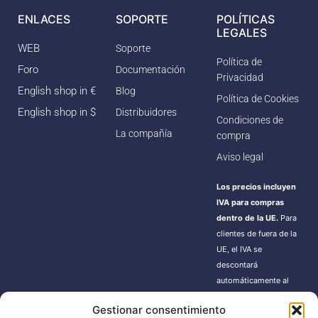
ENLACES
SOPORTE
POLÍTICAS
LEGALES
WEB
Soporte
Política de
Foro
Documentación
Privacidad
English shop in €
Blog
Política de Cookies
English shop in $
Distribuidores
Condiciones de
La compañía
compra
Aviso legal
Los precios incluyen
IVA para compras
dentro de la UE.
Para
clientes de fuera de la
UE, el IVA se
descontará
automáticamente al
finalizar la compra.
Gestionar consentimiento
Estos pedidos pueden