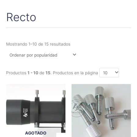
Recto
Ordenado
por
popularidad
Mostrando 1–10 de 15 resultados
Productos
1 - 10
de
15
. Productos en la página
Rango
Este
de
produc
precios:
tiene
desde
2,50€
múltipl
hasta
variant
12,95€
Las
opcion
AGOTADO
se