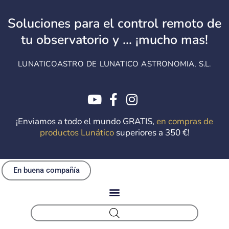
Ir
al
Soluciones para el control remoto de
contenido
tu observatorio y ... ¡mucho mas!
LUNATICOASTRO DE LUNATICO ASTRONOMIA, S.L.
¡Enviamos a todo el mundo GRATIS,
en compras de
productos Lunático
superiores a 350 €!
En buena compañía