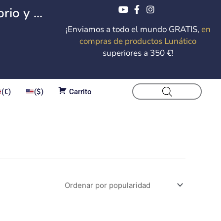
io y ...
¡Enviamos a todo el mundo GRATIS,
en
compras de productos Lunático
superiores a 350 €!
(€)
($)
Carrito