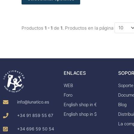
Productos
1 - 1
de
1
. Productos en la página
ENLACES
SOPOR
WEB
Soporte
Foro
Docume
info@lunatico.es
English shop in €
Blog
English shop in $
Distribu
+34 91 859 55 67
La com
+34 696 59 50 54