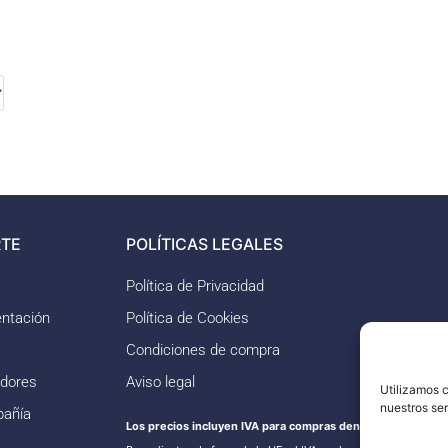
TE
POLÍTICAS LEGALES
Política de Privacidad
ntación
Política de Cookies
Condiciones de compra
idores
Aviso legal
Utilizamos c
nuestros se
pañía
Los precios incluyen IVA para compras dentro de la UE.