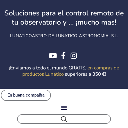
Ir
al
Soluciones para el control remoto de
contenido
tu observatorio y ... ¡mucho mas!
LUNATICOASTRO DE LUNATICO ASTRONOMIA, S.L.
¡Enviamos a todo el mundo GRATIS,
en compras de
productos Lunático
superiores a 350 €!
En buena compañía