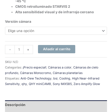
-45 °C
CMOS retroiluminado STARVIS 2
Alta sensibilidad visual y de infrarrojo cercano
Versión cámara
Añadir al carrito
-
+
SKU:
N/D
Categorías:
¡Precio especial!
,
Cámaras a color
,
Cámaras de cielo
profundo
,
Cámaras Monocromo
,
Cámaras planetarias
Etiquetas:
Anti-Dew Technology
,
bsi
,
Cooling
,
High Near-Infrared
Sensitivity
,
qhy
,
QHY miniCAM8
,
Sony IMX585
,
Zero Amplify Glow
Descripción