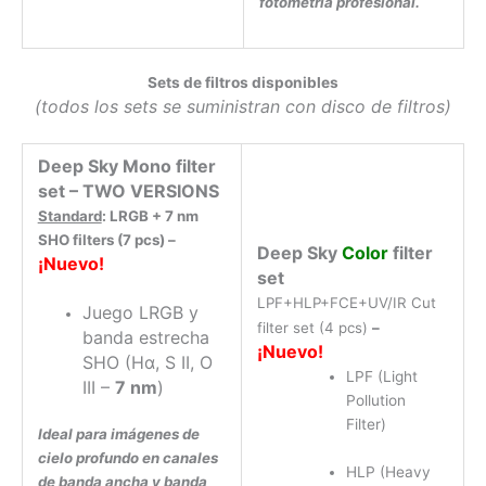
fotometría profesional.
Sets de filtros disponibles
(todos los sets se suministran con disco de filtros)
Deep Sky Mono filter
set – TWO VERSIONS
Standard
: LRGB + 7 nm
SHO filters (7 pcs) –
Deep Sky
Color
filter
¡Nuevo!
set
LPF+HLP+FCE+UV/IR Cut
Juego LRGB y
filter set (4 pcs)
–
banda estrecha
¡Nuevo!
SHO (Hα, S II, O
LPF (Light
III –
7 nm
)
Pollution
Filter)
Ideal para imágenes de
cielo profundo en canales
HLP (Heavy
de banda ancha y banda