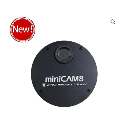
Rango
QHY
de
miniCAM8
precios:
cantidad
desde
135,00€
hasta
1.150,00€