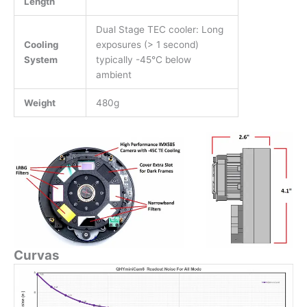
Length
Dual Stage TEC cooler: Long
Cooling
exposures (> 1 second)
System
typically -45℃ below
ambient
Weight
480g
Curvas