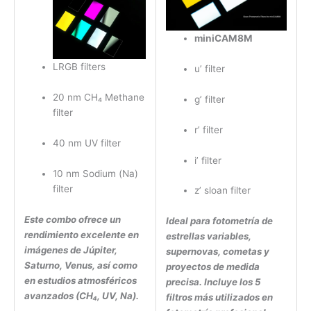
miniCAM8M
LRGB filters
u’ filter
20 nm CH₄ Methane
g’ filter
filter
r’ filter
40 nm UV filter
i’ filter
10 nm Sodium (Na)
filter
z’ sloan filter
Este combo ofrece un
Ideal para fotometría de
rendimiento excelente en
estrellas variables,
imágenes de Júpiter,
supernovas, cometas y
Saturno, Venus, así como
proyectos de medida
en estudios atmosféricos
precisa. Incluye los 5
avanzados (CH₄, UV, Na).
filtros más utilizados en