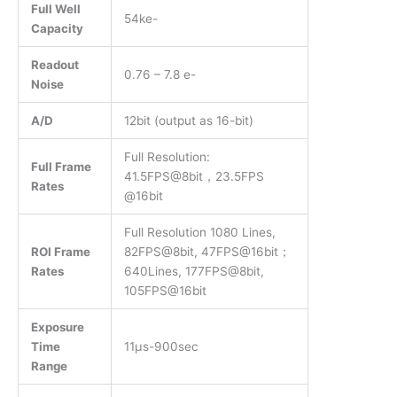
Full Well
54ke-
Capacity
Readout
0.76 – 7.8 e-
Noise
A/D
12bit (output as 16-bit)
Full Resolution:
Full Frame
41.5FPS@8bit，23.5FPS
Rates
@16bit
Full Resolution 1080 Lines,
ROI Frame
82FPS@8bit, 47FPS@16bit；
Rates
640Lines, 177FPS@8bit,
105FPS@16bit
Exposure
Time
11μs-900sec
Range