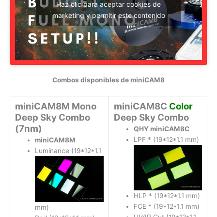
Haz clic para aceptar cookies de
marketing y permitir este contenido
Combos disponibles de miniCAM8
miniCAM8M Mono
miniCAM8C
Color
Deep Sky Combo
Deep Sky Combo
(7nm)
QHY miniCAM8C
LPF * (19*12*1.1 mm)
miniCAM8M
Luminance (19*12*1.1
HLP * (19*12*1.1 mm)
FCE * (19*12*1.1 mm)
mm)