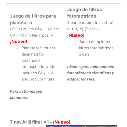
Juego de filtros
Juego de filtros para
fotométricos
planetaria
Sloan photometric set (u’,
LRGB+20 nm CH₄ + 40 nm
g’, r’, i’, z’) (5 pcs)
–
¡Nuevo!
UV + 10 nm Na(7 pcs)
–
¡Nuevo!
Juego completo de
Planetary filter set
filtros fotométricos
designed for
Sloan
advanced
Ideales para aplicaciones
atmospheric work.
fotométricas científicas y
Includes CH₄, UV
educacionales.
and Sodium filters.
Para astroimagen
planetaria
7 nm ArIII filter ×1
¡Nuevo!
–