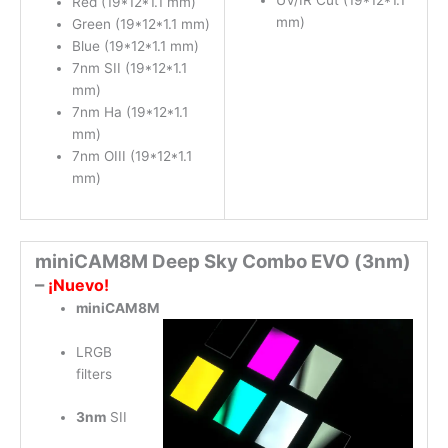
UV/IR Cut (19*12*1.1
Red (19*12*1.1 mm)
mm)
Green (19*12*1.1 mm)
Blue (19*12*1.1 mm)
7nm SII (19*12*1.1
mm)
7nm Ha (19*12*1.1
mm)
7nm OIII (19*12*1.1
mm)
miniCAM8M Deep Sky Combo EVO (3nm)
–
¡Nuevo!
miniCAM8M
LRGB
filters
3nm
SII