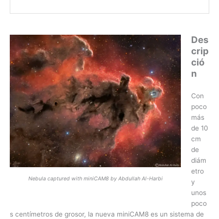
Des
crip
ció
n
Con
poco
más
de 10
cm
de
diám
etro
Nebula captured with miniCAM8 by Abdullah Al-Harbi
y
unos
poco
s centímetros de grosor, la nueva miniCAM8 es un sistema de