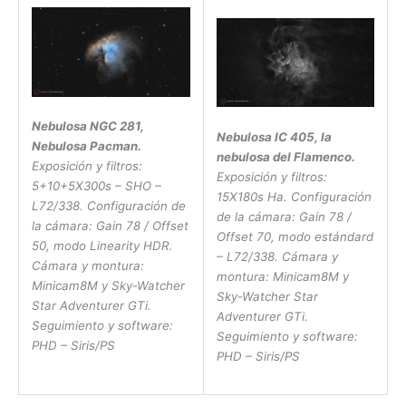
Nebulosa NGC 281,
Nebulosa IC 405, la
Nebulosa Pacman.
nebulosa del Flamenco.
Exposición y filtros:
Exposición y filtros:
5+10+5X300s – SHO –
15X180s Ha. Configuración
L72/338. Configuración de
de la cámara: Gain 78 /
la cámara: Gain 78 / Offset
Offset 70, modo estándard
50, modo Linearity HDR.
– L72/338. Cámara y
Cámara y montura:
montura: Minicam8M y
Minicam8M y Sky-Watcher
Sky-Watcher Star
Star Adventurer GTi.
Adventurer GTi.
Seguimiento y software:
Seguimiento y software:
PHD – Siris/PS
PHD – Siris/PS