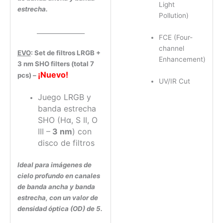
Light
estrecha.
Pollution)
________________
FCE (Four-
channel
EVO
: Set de filtros LRGB +
Enhancement)
3 nm SHO filters (total 7
¡Nuevo!
pcs) –
UV/IR Cut
Juego LRGB y
banda estrecha
SHO (Hα, S II, O
III –
3 nm
) con
disco de filtros
Ideal para imágenes de
cielo profundo en canales
de banda ancha y banda
estrecha, con un valor de
densidad óptica (OD) de 5.