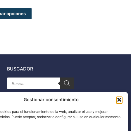
página
de
nar opciones
producto
BUSCADOR
Búsqueda
de
productos
Gestionar consentimiento
ookies para el funcionamiento de la web, analizar el uso y mejorar
rvicios. Puede aceptar, rechazar o configurar su uso en cualquier momento.