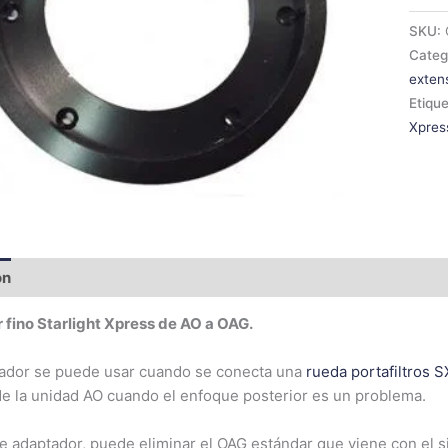
canti
SKU:
Categ
extens
Etiqu
Xpres
ón
fino Starlight Xpress de AO a OAG.
tador se puede usar cuando se conecta una
rueda portafiltros S
de la unidad AO cuando el enfoque posterior es un problema.
te adaptador, puede eliminar el OAG estándar que viene con el 