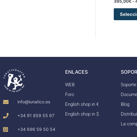
395,00
€
-
Selecci
ENLACES
SOPOR
WEB
Soporte
Foro
Docume
info@lunatico.es
English shop in €
Blog
English shop in $
Distribu
+34 91 859 55 67
La com
+34 696 59 50 54