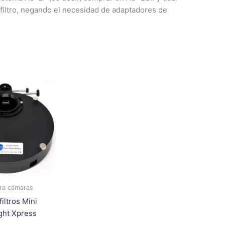
l filtro, negando el necesidad de adaptadores de
Este
producto
tiene
múltiples
variantes.
Las
opciones
se
pueden
ra cámaras
elegir
iltros Mini
en
ight Xpress
la