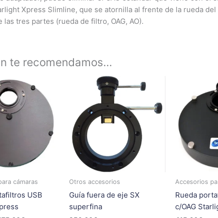
rlight Xpress Slimline, que se atornilla al frente de la rueda de
 las tres partes (rueda de filtro, OAG, AO).
én te recomendamos…
Rango
Este
de
producto
precios:
tiene
desde
395,00€
múltiples
hasta
variantes.
475,00€
Las
opciones
se
pueden
para cámaras
Otros accesorios
Accesorios pa
elegir
afiltros USB
Guía fuera de eje SX
Rueda portaf
en
Xpress
superfina
c/OAG Starl
la