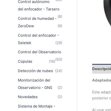
Control autónomo
del enfocador - Tarsero
(8)
Control de humedad -
ZeroDew
(9)
Control del enfocador -
Seletek
(29)
Control del Observatorio
(50)
Cúpulas
(16)
Descripci
Detección de nubes
(24)
Monitorización del
Adaptador 
Observatorio - GNS
(2)
Este adap
Novedades
(2)
posterior 
Sistema de Montaje -
Al usar es