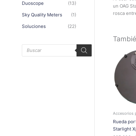
Duoscope
(13)
un OAG Sta
rosca entre
Sky Quality Meters
(1)
Soluciones
(22)
Tambi
B
ú
s
q
u
e
d
a
d
e
p
r
o
d
u
Accesorios 
c
t
Rueda port
o
s
Starlight 