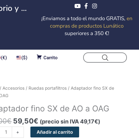
io y ...
¡Enviamos a todo el mundo GRATIS,
en
compras de productos Lunático
superiores a 350 €!
(€)
($)
Carrito
El
El
tador
/
Accesorios
/
Ruedas portafiltros
/ Adaptador fino SX de
precio
precio
 OAG
original
actual
aptador fino SX de AO a OAG
era:
es:
62,00€.
59,50€.
00
€
59,50
€
(precio sin IVA
49,17
€
)
+
Añadir al carrito