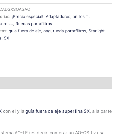
dad
CADSXSOAGAO
orías:
¡Precio especial!
,
Adaptadores, anillos T,
ores...
,
Ruedas portafiltros
etas:
guia fuera de eje
,
oag
,
rueda portafiltros
,
Starlight
s
,
SX
X
con el y la
guía fuera de eje superfina SX
, a la parte
sistema AO-LF (es decir, comprar un AO-QSI) y usar