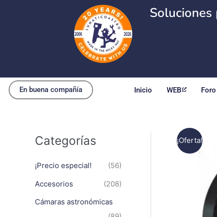
Ir
Soluciones 
al
contenido
En buena compañía
Inicio
WEB
Foro
Categorías
¡Oferta!
¡Precio especial!
(56)
Accesorios
(208)
Cámaras astronómicas
(89)