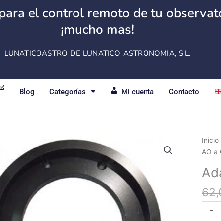
para el control remoto de tu observator
¡mucho mas!
LUNATICOASTRO DE LUNATICO ASTRONOMIA, S.L.
Blog
Categorías
Mi cuenta
Contacto
Adap
Inicio
fino
AO a
SX
Ad
de
AO
62,
a
-
OAG