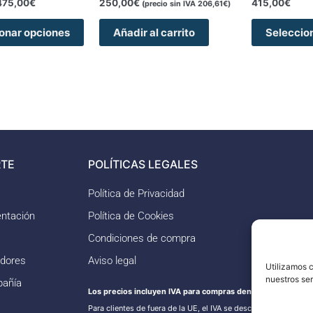
475,00
€
250,00
€
415,00
€
página
(precio sin IVA
206,61
€
)
de
onar opciones
Añadir al carrito
Seleccio
producto
TE
POLÍTICAS LEGALES
Política de Privacidad
ntación
Política de Cookies
Condiciones de compra
idores
Aviso legal
Utilizamos c
nuestros se
pañía
Los precios incluyen IVA para compras dentro de la UE.
Para clientes de fuera de la UE, el IVA se descontará