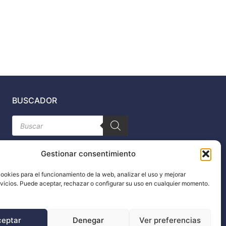
BUSCADOR
Búsqueda
de
productos
Gestionar consentimiento
ookies para el funcionamiento de la web, analizar el uso y mejorar
rvicios. Puede aceptar, rechazar o configurar su uso en cualquier momento.
n
ceptar
Denegar
Ver preferencias