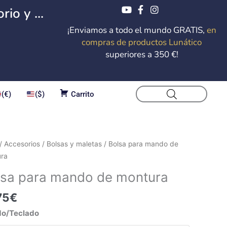
io y ...
¡Enviamos a todo el mundo GRATIS,
en
compras de productos Lunático
superiores a 350 €!
(€)
($)
Carrito
/
Accesorios
/
Bolsas y maletas
/ Bolsa para mando de
ura
o
lsa para mando de montura
ura
75
€
dad
o/Teclado