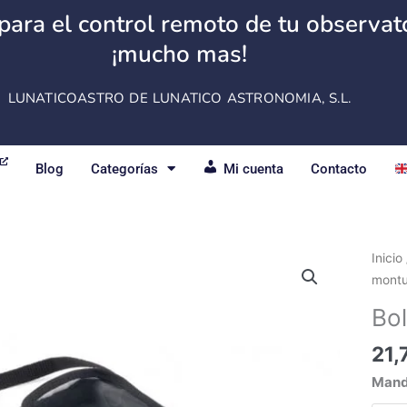
para el control remoto de tu observator
¡mucho mas!
LUNATICOASTRO DE LUNATICO ASTRONOMIA, S.L.
Blog
Categorías
Mi cuenta
Contacto
Bolsa
Inicio
para
mont
mand
Bo
de
mont
21,
canti
Mand