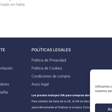
icado en Italia
TE
POLÍTICAS LEGALES
Política de Privacidad
ntación
Política de Cookies
Condiciones de compra
idores
Aviso legal
Utilizamos c
nuestros se
pañía
Los precios incluyen IVA para compras dentro de la UE.
Para clientes de fuera de la UE, el IVA se descontará
automáticamente al finalizar la compra. Estos pedidos puede
A