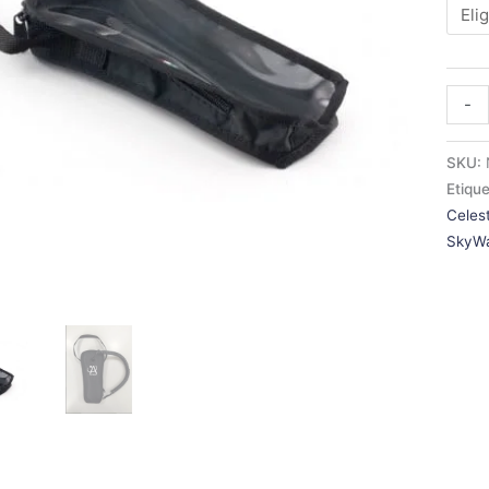
-
SKU:
Etiqu
Celes
SkyW