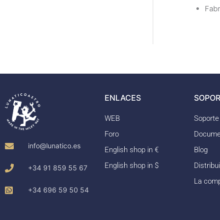
Fabr
ENLACES
SOPOR
WEB
Soporte
Foro
Docume
info@lunatico.es
English shop in €
Blog
English shop in $
Distribu
+34 91 859 55 67
La com
+34 696 59 50 54