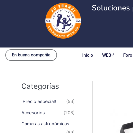
Ir
Soluciones 
al
contenido
En buena compañía
Inicio
WEB
Foro
Categorías
¡Precio especial!
(56)
Accesorios
(208)
Cámaras astronómicas
(89)