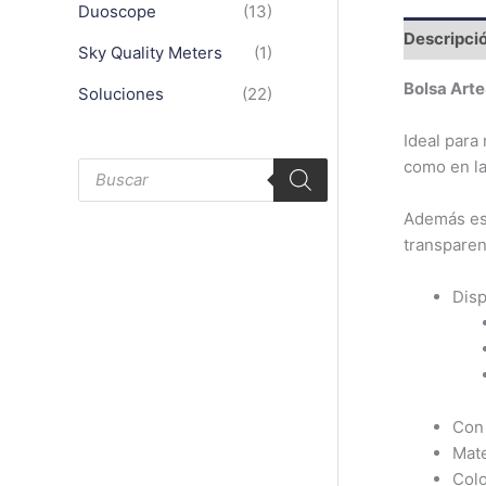
Duoscope
(13)
Descripci
Sky Quality Meters
(1)
Bolsa Art
Soluciones
(22)
Ideal para
B
como en la
ú
s
q
Además est
u
transparen
e
d
a
d
Disp
e
p
r
o
d
u
c
t
Con 
o
Mate
s
Colo