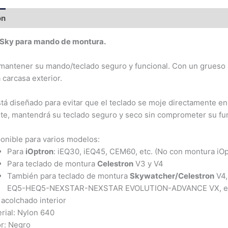
ón
Información adicional
eSky
para mando de montura.
 mantener su mando/teclado seguro y funcional. Con un grueso a
 carcasa exterior.
á diseñado para evitar que el teclado se moje directamente en 
te, mantendrá su teclado seguro y seco sin comprometer su fu
onible para varios modelos:
Para
iOptron
: iEQ30, iEQ45, CEM60, etc. (No con montura i
Para teclado de montura
Celestron
V3 y V4
También para teclado de montura
Skywatcher/Celestron
V4,
EQ5-HEQ5-NEXSTAR-NEXSTAR EVOLUTION-ADVANCE VX, et
acolchado interior
rial: Nylon 640
r: Negro