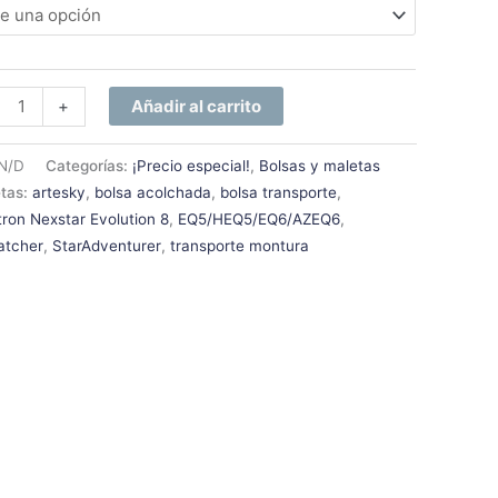
+
Añadir al carrito
N/D
Categorías:
¡Precio especial!
,
Bolsas y maletas
etas:
artesky
,
bolsa acolchada
,
bolsa transporte
,
tron Nexstar Evolution 8
,
EQ5/HEQ5/EQ6/AZEQ6
,
atcher
,
StarAdventurer
,
transporte montura