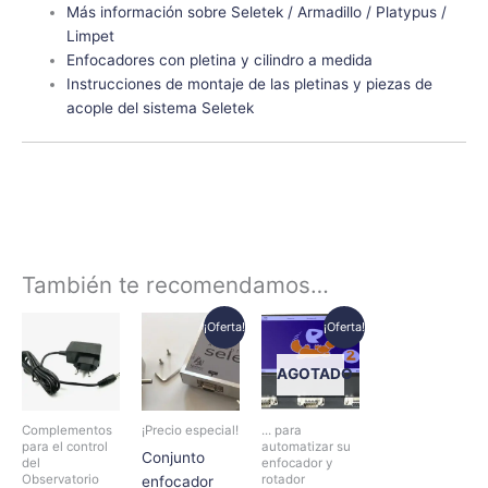
Más información sobre Seletek / Armadillo / Platypus /
Limpet
Enfocadores con pletina y cilindro a medida
Instrucciones de montaje de las pletinas y piezas de
acople del sistema Seletek
También te recomendamos…
El
El
El
El
Este
Este
¡Oferta!
¡Oferta!
precio
precio
precio
precio
producto
producto
original
actual
original
actual
tiene
tiene
era:
es:
era:
es:
AGOTADO
339,50€.
289,00€.
298,00€.
270,00€.
múltiples
múltiples
variantes.
variantes.
Complementos
¡Precio especial!
... para
Las
Las
para el control
automatizar su
Conjunto
del
enfocador y
opciones
opciones
Observatorio
rotador
enfocador