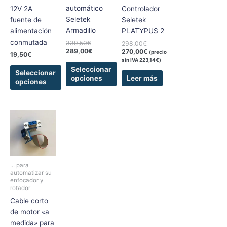
se
se
automático
12V 2A
Controlador
pueden
pueden
Seletek
fuente de
Seletek
elegir
elegir
Armadillo
alimentación
PLATYPUS 2
en
en
conmutada
339,50
€
298,00
€
la
la
289,00
€
270,00
€
(precio
19,50
€
página
página
sin IVA
223,14
€
)
de
de
Seleccionar
Seleccionar
opciones
Leer más
producto
producto
opciones
Rango
Este
de
producto
precios:
tiene
desde
5,25€
múltiples
hasta
variantes.
5,40€
... para
Las
automatizar su
enfocador y
opciones
rotador
se
Cable corto
pueden
de motor «a
elegir
medida» para