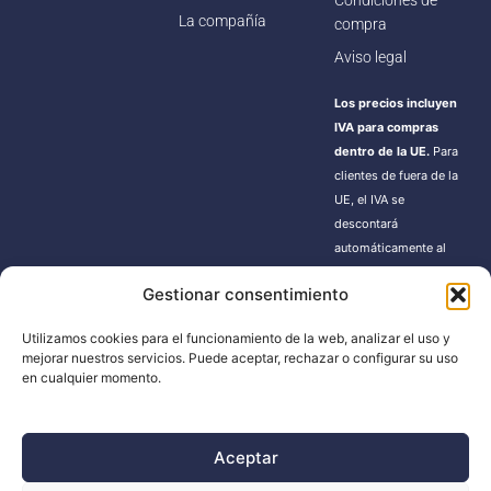
Condiciones de
La compañía
compra
Aviso legal
Los precios incluyen
IVA para compras
dentro de la UE.
Para
clientes de fuera de la
UE, el IVA se
descontará
automáticamente al
finalizar la compra.
Gestionar consentimiento
Estos pedidos pueden
estar sujetos a gastos
Utilizamos cookies para el funcionamiento de la web, analizar el uso y
de importación según
mejorar nuestros servicios. Puede aceptar, rechazar o configurar su uso
la normativa de cada
en cualquier momento.
país.
Aceptar