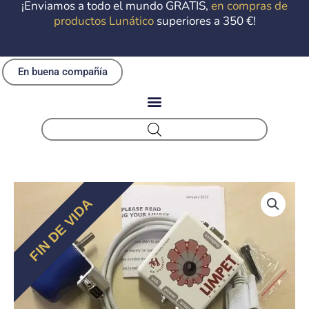
¡Enviamos a todo el mundo GRATIS,
en compras de
productos Lunático
superiores a 350 €!
FIN DE VIDA
En buena compañía
Conjunto
enfocador
automático
Seletek
Limpet
cantidad