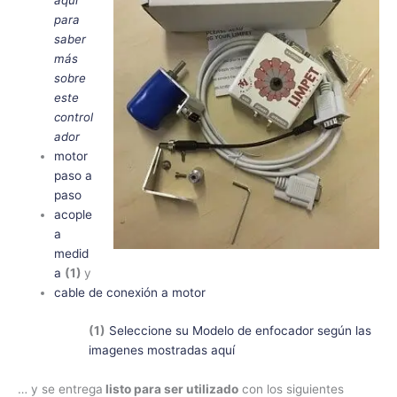
aquí
para
saber
más
sobre
este
control
ador
motor
paso a
paso
acople
a
medid
a
(1)
y
cable de conexión a motor
(1)
Seleccione su Modelo de enfocador según las
imagenes mostradas aquí
… y se entrega
listo para ser utilizado
con los siguientes