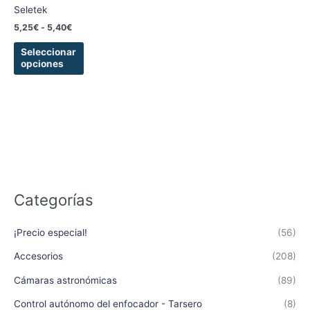
en
Seletek
la
5,25
€
-
5,40
€
página
de
Seleccionar
producto
opciones
Categorías
¡Precio especial!
(56)
Accesorios
(208)
Cámaras astronómicas
(89)
Control autónomo del enfocador - Tarsero
(8)