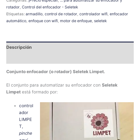
Categorías:
¡Precio especial!
,
... para automatizar su enfocador y
rotador
,
Control del enfocador - Seletek
Etiquetas:
armadillo
,
control de rotador
,
controlador wifi
,
enfocador
automático
,
enfoque con wifi
,
motor de enfoque
,
seletek
Descripción
Información adicional
Conjunto enfocador (o rotador) Seletek Limpet.
El conjunto para automatizar su enfocador con
Seletek
Limpet
está formado por:
control
ador
LIMPE
T,
pinche