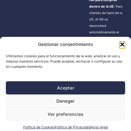
dentro de la UE.
Para
clientes de fuera de la
UE, el IVA se
descontará
automáticamente al
finalizar la compra.
Gestionar consentimiento
Estos pedidos pueden
estar sujetos a gastos
Utilizamos cookies para el funcionamiento de la web, analizar el uso y
de importación según
mejorar nuestros servicios. Puede aceptar, rechazar o configurar su uso
la normativa de cada
en cualquier momento.
país.
Aceptar
BUSCADOR
Denegar
Búsqueda
Ver preferencias
de
productos
Política de Cookies
Política de Privacidad
Aviso legal