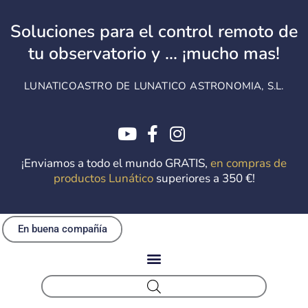
Ir
al
Soluciones para el control remoto de
contenido
tu observatorio y ... ¡mucho mas!
LUNATICOASTRO DE LUNATICO ASTRONOMIA, S.L.
¡Enviamos a todo el mundo GRATIS,
en compras de
productos Lunático
superiores a 350 €!
En buena compañía