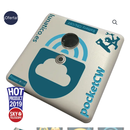
Rango
PocketCloudWatcher
¡Oferta!
de
cantidad
precios:
desde
290,00€
hasta
295,00€