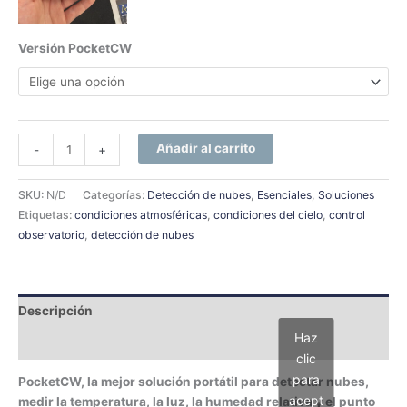
Versión PocketCW
Añadir al carrito
-
+
SKU:
N/D
Categorías:
Detección de nubes
,
Esenciales
,
Soluciones
Etiquetas:
condiciones atmosféricas
,
condiciones del cielo
,
control
observatorio
,
detección de nubes
Descripción
Haz
Información adicional
clic
para
PocketCW, la mejor solución portátil para detectar nubes,
acept
medir la temperatura, la luz, la humedad relativa y el punto