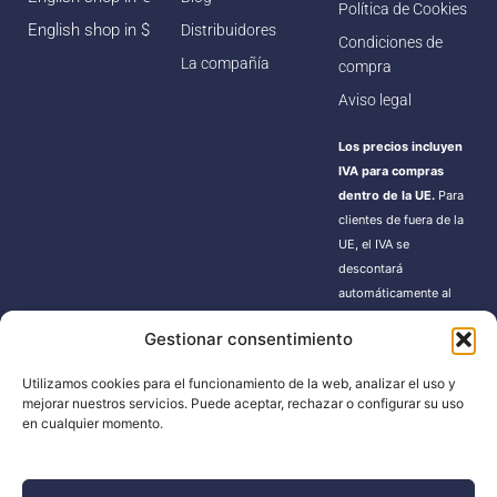
Política de Cookies
English shop in $
Distribuidores
Condiciones de
La compañía
compra
Aviso legal
Los precios incluyen
IVA para compras
dentro de la UE.
Para
clientes de fuera de la
UE, el IVA se
descontará
automáticamente al
finalizar la compra.
Gestionar consentimiento
Estos pedidos pueden
estar sujetos a gastos
Utilizamos cookies para el funcionamiento de la web, analizar el uso y
de importación según
mejorar nuestros servicios. Puede aceptar, rechazar o configurar su uso
la normativa de cada
en cualquier momento.
país.