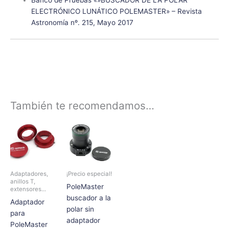
Banco de Pruebas «»BUSCADOR DE LA POLAR
ELECTRÓNICO LUNÁTICO POLEMASTER» – Revista
Astronomía nº. 215, Mayo 2017
También te recomendamos…
Rango
Este
de
producto
precios:
tiene
desde
29,00€
múltiples
hasta
variantes.
59,50€
Adaptadores,
¡Precio especial!
Las
anillos T,
PoleMaster
extensores...
opciones
buscador a la
Adaptador
se
polar sin
para
pueden
adaptador
PoleMaster
elegir