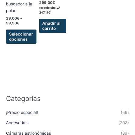
299,00
€
buscador a la
en
(precio sin IVA
polar
la
247,11
€
)
página
29,00
€
-
Añadir al
59,50
€
de
carrito
producto
Seleccionar
opciones
Categorías
¡Precio especial!
(56)
Accesorios
(208)
Cámaras astronómicas
(89)