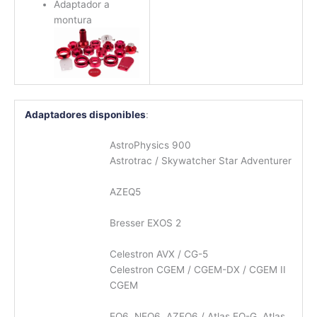
Adaptador a
montura
Adaptadores disponibles
:
AstroPhysics 900
Astrotrac / Skywatcher Star Adventurer
AZEQ5
Bresser EXOS 2
Celestron AVX / CG-5
Celestron CGEM / CGEM-DX / CGEM II
CGEM
EQ6, NEQ6, AZEQ6 / Atlas EQ-G, Atlas