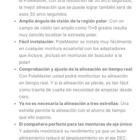
el PoleMaster, con una resolución de 30 arco segundos,
la mejor alineación que se puede lograr también será de
esos 30 arco segundos.
Amplio ángulo de visión de la región polar
: Con un
campo de visión tan amplio como 11×8 grados resulta
muy sencillo localizar la estrealla polar.
Fácil instalación
: PoleMaster se instala muy fácilmente
en cualquier montura ecuatorial con los adaptadores
que incluye, ¡incluso en monturas sin buscador a la
polar!
Comprobación y ajuste de la alineación en tiempo rea
l
:
Con PoleMaster usted podrá monitorizar su alineación
en tiempo real. Y si la alineación se pierde, es tan fácil
como traerla de vuelta sin necesidad de empezar desde
cero.
Ya no es necesaria la alineación a tres estrellas
: Una
estrella permite la alineación con el ahorro de tiempo
que ello supone.
El compañero perfecto para las monturas de eje único
:
Y además maximizará su rendimiento ya que un buen
alineamiento reduce el desplazamiento en el eje DEC.