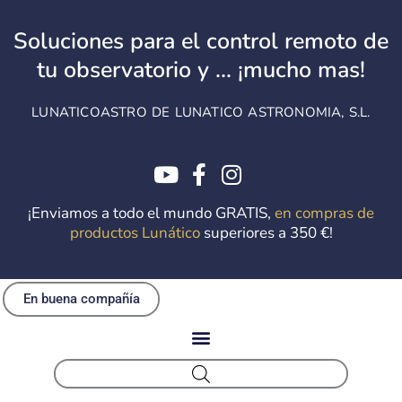
Ir
al
Soluciones para el control remoto de
contenido
tu observatorio y ... ¡mucho mas!
LUNATICOASTRO DE LUNATICO ASTRONOMIA, S.L.
¡Enviamos a todo el mundo GRATIS,
en compras de
productos Lunático
superiores a 350 €!
En buena compañía