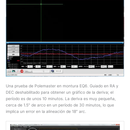
Una prueba de Polemaster en montura EQ6. Guiado en RA y
DEC deshabilitado para obtener un gráfico de la deriva; el
período es de unos 10 minutos. La deriva es muy pequeña,
cerca de 1.5″ de arco en un período de 30 minutos, lo que
implica un error en la alineación de 18″ arc.