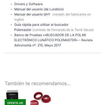
Drivers y Software
Manual del usuario (de Lunático)
Manual del usuario QHY
(versión del fabricante en
inglés)
Guía rápida para utilizar el buscador
Polemaster
(cortesía de Fernando de la Torre Vacas)
Banco de Pruebas «»BUSCADOR DE LA POLAR
ELECTRÓNICO LUNÁTICO POLEMASTER» – Revista
Astronomía nº. 215, Mayo 2017
También te recomendamos…
Rango
Rango
Este
Este
de
de
producto
producto
precios:
precios:
tiene
tiene
desde
desde
OFERTA DE