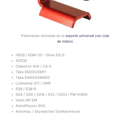
Polemaster montado en el
soporte universal con cola
de milano
HEQ5 / EQM-35 – Sirius EQ-G
AZEQ5
Celestron AVX / CG-5
Taka EM200/EM11
Taka EM400/EM500
Losmandy G11 / GM8
EQ8 / EQ8-R
SX4 / SXD / SXW / SX2 / SXD2 / PM-VIXEN
Vixen AP-SM
AstroPhysics 900
Astrotrac / Skywatcher StarAdventurer