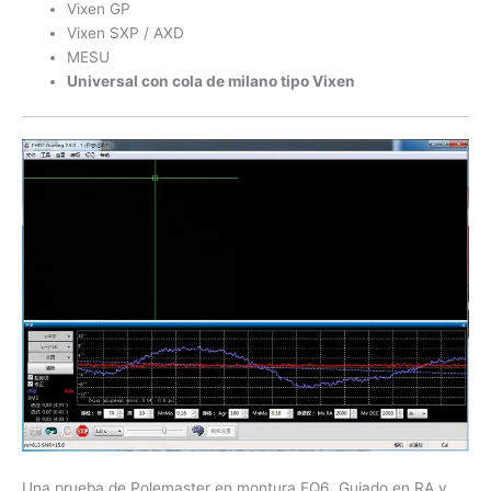
Vixen GP
Vixen SXP / AXD
MESU
Universal con cola de milano tipo Vixen
Una prueba de Polemaster en montura EQ6. Guiado en RA y