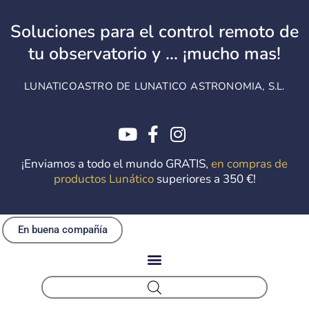
Ir
al
Soluciones para el control remoto de
contenido
tu observatorio y ... ¡mucho mas!
LUNATICOASTRO DE LUNATICO ASTRONOMIA, S.L.
¡Enviamos a todo el mundo GRATIS,
en compras de
productos Lunático
superiores a 350 €!
En buena compañía