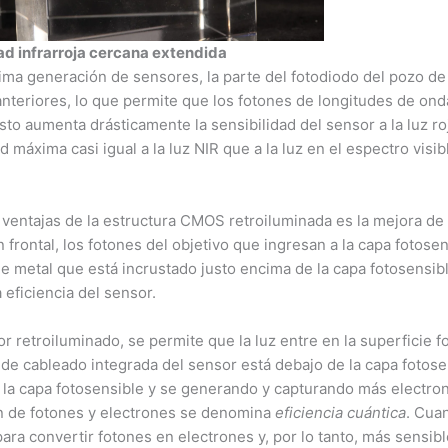
ad infrarroja cercana extendida
tima generación de sensores, la parte del fotodiodo del pozo d
nteriores, lo que permite que los fotones de longitudes de o
Esto aumenta drásticamente la sensibilidad del sensor a la luz ro
d máxima casi igual a la luz NIR que a la luz en el espectro visib
 ventajas de la estructura CMOS retroiluminada es la mejora de l
n frontal, los fotones del objetivo que ingresan a la capa fotos
e metal que está incrustado justo encima de la capa fotosensibl
 eficiencia del sensor.
or retroiluminado, se permite que la luz entre en la superficie f
 de cableado integrada del sensor está debajo de la capa fotos
la capa fotosensible y se generando y capturando más electrone
n de fotones y electrones se denomina
eficiencia cuántica
. Cuan
para convertir fotones en electrones y, por lo tanto, más sensib