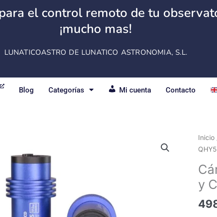
para el control remoto de tu observator
¡mucho mas!
LUNATICOASTRO DE LUNATICO ASTRONOMIA, S.L.
Blog
Categorías
Mi cuenta
Contacto
Cáma
Inicio
QHY5
QHY5I
Mono
Cá
y
y C
Color
canti
49