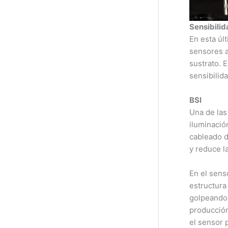
Sensibilid
En esta úl
sensores a
sustrato. 
sensibilida
BSI
Una de las
iluminació
cableado d
y reduce la
En el sens
estructura
golpeando 
producció
el sensor 