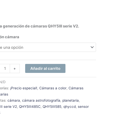
a generación de cámaras QHY5III serie V2.
ión cámara
+
Añadir al carrito
N/D
orías:
¡Precio especial!
,
Cámaras a color
,
Cámaras
tarias
etas:
cámara
,
cámara astrofotografía
,
planetaria
,
II serie V2
,
QHY5III485C
,
QHY5III585
,
qhyccd
,
sensor
S