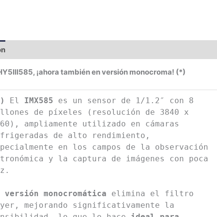
ón
Información adicional
Y5III585, ¡ahora también en versión monocroma! (*)
*)
El
IMX585
es un sensor de 1/1.2″ con 8
llones de píxeles (resolución de 3840 x
60), ampliamente utilizado en cámaras
frigeradas de alto rendimiento,
pecialmente en los campos de la observación
tronómica y la captura de imágenes con poca
z.
a
versión monocromática
elimina el filtro
yer, mejorando significativamente la
nsibilidad, lo que lo hace
ideal para