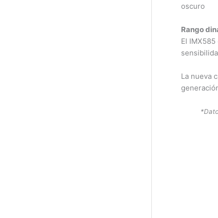
oscuro
Rango din
El IMX585 
sensibilid
La nueva c
generación
*Dato