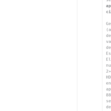
ap
ci
Ge
(a
de
va
de
Es
El
nu
2»
HD
en
ap
88
se
de