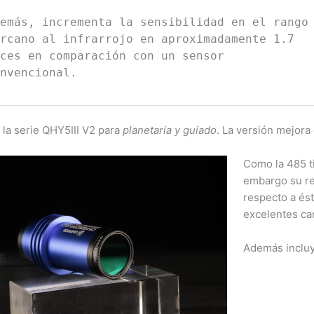
emás, incrementa la sensibilidad en el rango
rcano al infrarrojo en aproximadamente 1.7
ces en comparación con un sensor
nvencional.
la serie QHY5III V2 para
planetaria y guiado
. La versión mejor
Como la 485 ti
embargo su re
respecto a ést
excelentes car
Además incluy