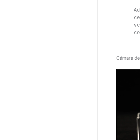
Ad
ce
ve
co
Cámara de 