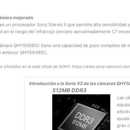
ámico mejorado
es un procesador Sony Starvis II que permite alta sensibilidad 
ad en el rango del infrarrojo cercano aproximadamente 1,7 vec
ámara QHY5III585C tiene una capacidad de pozo completo de m
 anterior QHY5III485C.
s ofrecidos en la web oficial de SONY: https://www.sony-semicon.c
Introducción a la Serie V2 de las cámaras QHY5I
512MB DDR3
Las cá
equip
efecti
ayuda 
gran c