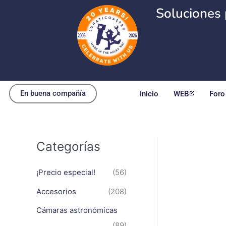
Ir
Soluciones 
al
contenido
En buena compañía
Inicio
WEB
Foro
Categorías
¡Precio especial!
(56)
Accesorios
(208)
Cámaras astronómicas
(89)