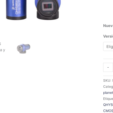
Nuev
Vers
-
SKU:
Categ
plane
Etiqu
QHY5I
CMO