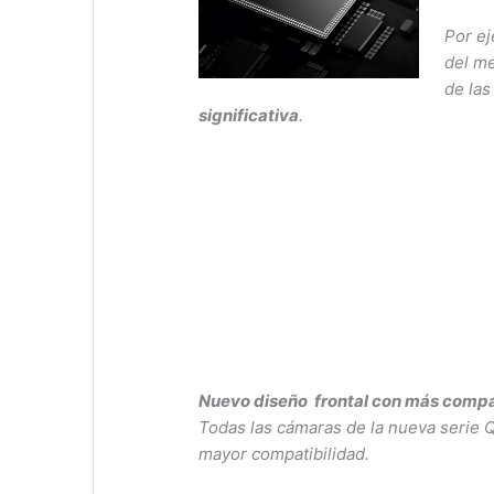
Por ej
del m
de las
significativa
.
Nuevo diseño frontal con más compa
Todas las cámaras de la nueva serie Q
mayor compatibilidad.