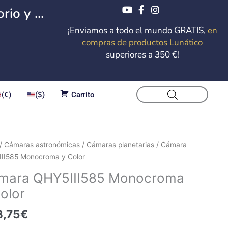
io y ...
¡Enviamos a todo el mundo GRATIS,
en
compras de productos Lunático
superiores a 350 €!
(€)
($)
Carrito
ra
/
Cámaras astronómicas
/
Cámaras planetarias
/ Cámara
III585
II585 Monocroma y Color
croma
mara QHY5III585 Monocroma
olor
dad
8,75
€