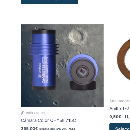
Adaptadores
Anillo T-2
¡Precio especial!
9,50
€
-
11
Cámara Color QHY5III715C
255,00
€
Selecc
(precio sin IVA
210,74
€
)