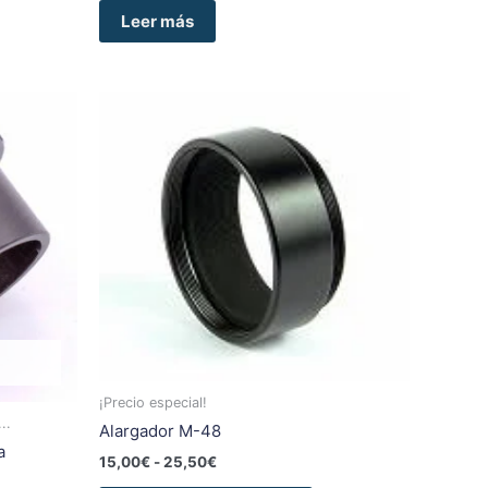
Leer más
Rango
Este
de
producto
precios:
tiene
desde
15,00€
múltiples
hasta
variantes.
25,50€
Las
opciones
se
pueden
elegir
en
la
¡Precio especial!
página
..
Alargador M-48
de
a
15,00
€
-
25,50
€
producto