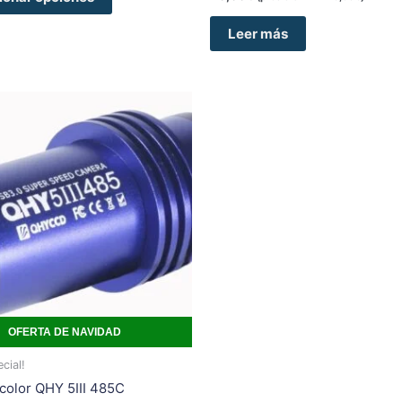
Leer más
OFERTA DE NAVIDAD
cial!
color QHY 5III 485C