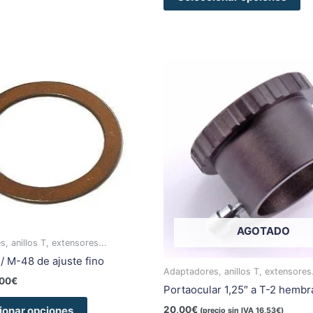
Rango
Este
de
producto
precios:
tiene
desde
9,50€
múltiples
hasta
variantes.
11,00€
Las
opciones
se
pueden
elegir
AGOTADO
en
, anillos T, extensores...
la
 / M-48 de ajuste fino
página
Adaptadores, anillos T, extensores.
,00
€
de
Portaocular 1,25″ a T-2 hembr
producto
20,00
€
ionar opciones
(precio sin IVA
16,53
€
)