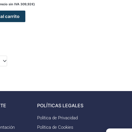
recio sin IVA
309,92
€
)
al carrito
TE
POLÍTICAS LEGALES
Política de Privacidad
ntación
Política de Cookies