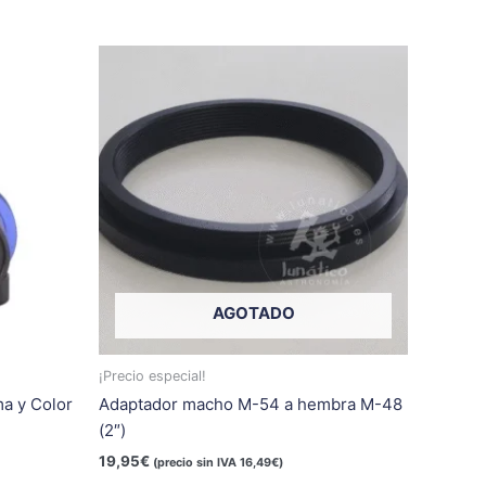
te
oducto
ene
ltiples
riantes.
s
ciones
eden
egir
AGOTADO
gina
¡Precio especial!
a y Color
Adaptador macho M-54 a hembra M-48
oducto
(2″)
19,95
€
(precio sin IVA
16,49
€
)