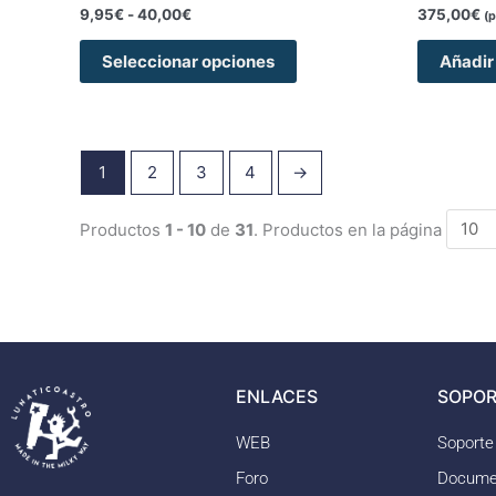
producto
9,95
€
-
40,00
€
375,00
€
(p
Seleccionar opciones
Añadir 
1
2
3
4
→
Productos
1 - 10
de
31
. Productos en la página
ENLACES
SOPOR
WEB
Soporte
Foro
Docume