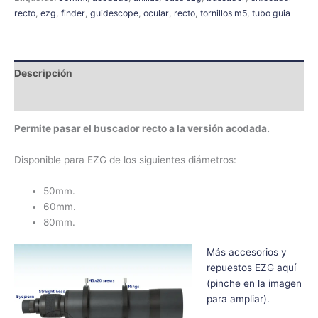
recto
,
ezg
,
finder
,
guidescope
,
ocular
,
recto
,
tornillos m5
,
tubo guia
Descripción
Información adicional
Permite pasar el buscador recto a la versión acodada.
Disponible para EZG de los siguientes diámetros:
50mm.
60mm.
80mm.
Más accesorios y
repuestos EZG aquí
(pinche en la imagen
para ampliar).