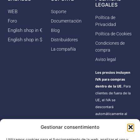
LEGALES
WEB
Soporte
Política de
Foro
Documentación
Privacidad
English shop in €
Blog
Política de Cookies
English shop in $
Distribuidores
Condiciones de
La compañía
compra
Aviso legal
Los precios incluyen
IVA para compras
dentro de la UE.
Para
clientes de fuera de la
UE, el IVA se
descontará
automáticamente al
finalizar la compra.
Gestionar consentimiento
Estos pedidos pueden
estar sujetos a gastos
Utilizamos cookies para el funcionamiento de la web, analizar el uso y