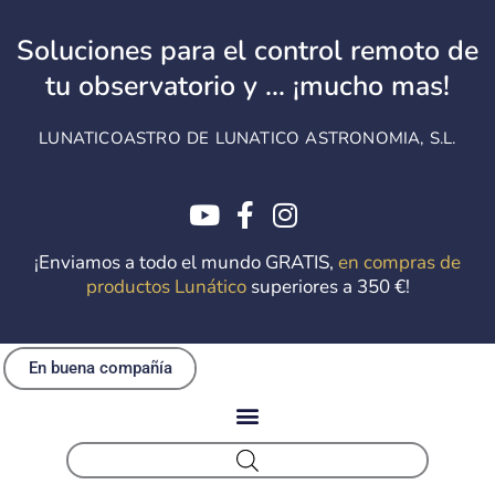
Ir
al
Soluciones para el control remoto de
contenido
tu observatorio y ... ¡mucho mas!
LUNATICOASTRO DE LUNATICO ASTRONOMIA, S.L.
¡Enviamos a todo el mundo GRATIS,
en compras de
productos Lunático
superiores a 350 €!
En buena compañía