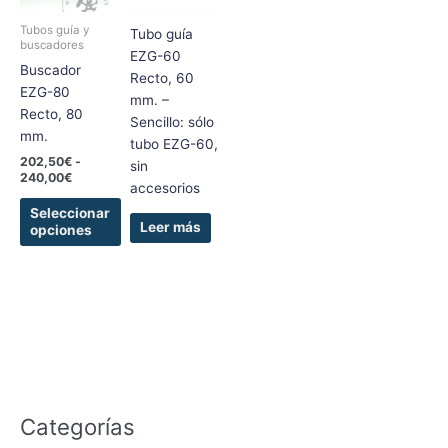
hasta
variantes.
240,00€
Tubos guía y
Tubo guía
Las
buscadores
EZG-60
opciones
Buscador
Recto, 60
se
EZG-80
mm. –
pueden
Recto, 80
Sencillo: sólo
elegir
mm.
tubo EZG-60,
en
202,50
€
-
sin
la
240,00
€
accesorios
página
Seleccionar
de
Leer más
opciones
producto
Categorías