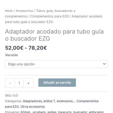
Inicio
/
Accesorios
/
Tubos guía, buscadores y
complementos
/
Complementos para EZG
/ Adaptador acodado
para tubo guía o buscador EZG
Adaptador acodado para tubo guía
o buscador EZG
52,00
€
-
78,20
€
Versión
Añadir al carrito
-
+
SKU:
N/D
Categorías:
Adaptadores, anillos T, extensores...
,
Complementos
para EZG
,
Otros accesorios
Etiquetas:
60mm.
,
acodado
,
anillas
,
base ezg
,
buscador
,
enfocador