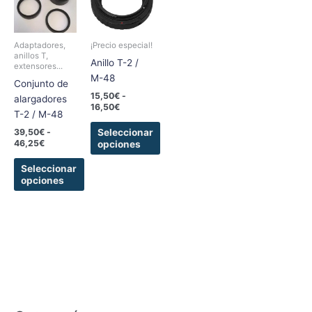
tiene
tiene
desde
desde
39,50€
15,50€
múltiples
múltiples
hasta
hasta
variantes.
variantes.
46,25€
16,50€
Adaptadores,
¡Precio especial!
Las
Las
anillos T,
Anillo T-2 /
extensores...
opciones
opciones
M-48
Conjunto de
se
se
15,50
€
-
alargadores
pueden
pueden
16,50
€
T-2 / M-48
elegir
elegir
en
en
Seleccionar
39,50
€
-
46,25
€
opciones
la
la
página
página
Seleccionar
de
de
opciones
producto
producto