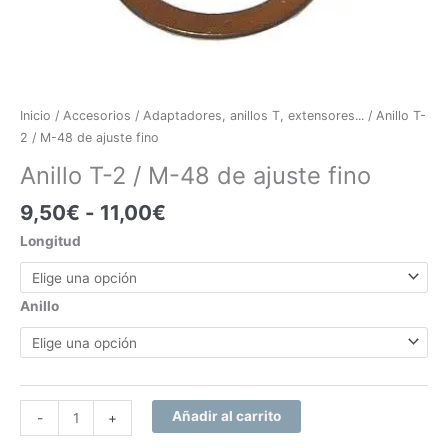
fino
cantidad
Inicio
/
Accesorios
/
Adaptadores, anillos T, extensores...
/ Anillo T-
2 / M-48 de ajuste fino
Anillo T-2 / M-48 de ajuste fino
9,50
€
-
11,00
€
Longitud
Anillo
Añadir al carrito
-
+