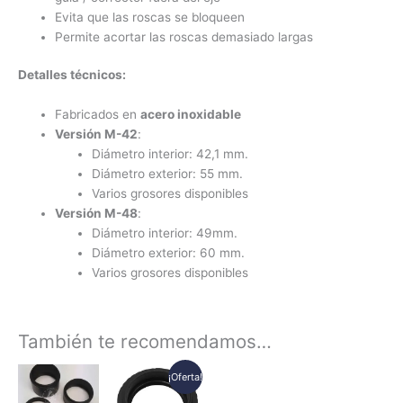
Evita que las roscas se bloqueen
Permite acortar las roscas demasiado largas
Detalles técnicos:
Fabricados en
acero inoxidable
Versión M-42
:
Diámetro interior: 42,1 mm.
Diámetro exterior: 55 mm.
Varios grosores disponibles
Versión M-48
:
Diámetro interior: 49mm.
Diámetro exterior: 60 mm.
Varios grosores disponibles
También te recomendamos…
Rango
Rango
Este
Este
¡Oferta!
de
de
producto
producto
precios:
precios: