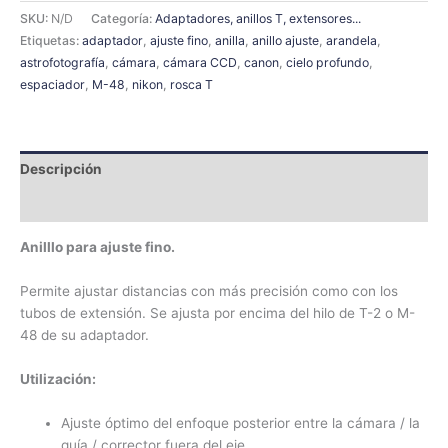
SKU:
N/D
Categoría:
Adaptadores, anillos T, extensores...
Etiquetas:
adaptador
,
ajuste fino
,
anilla
,
anillo ajuste
,
arandela
,
astrofotografía
,
cámara
,
cámara CCD
,
canon
,
cielo profundo
,
espaciador
,
M-48
,
nikon
,
rosca T
Descripción
Información adicional
Anilllo para ajuste fino.
Permite ajustar distancias con más precisión como con los
tubos de extensión. Se ajusta por encima del hilo de T-2 o M-
48 de su adaptador.
Utilización:
Ajuste óptimo del enfoque posterior entre la cámara / la
guía / corrector fuera del eje