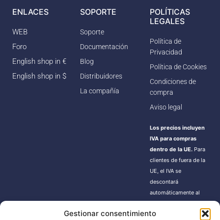
ENLACES
SOPORTE
POLÍTICAS
LEGALES
WEB
Soporte
Política de
Foro
Documentación
Privacidad
English shop in €
Blog
Política de Cookies
English shop in $
Distribuidores
Condiciones de
La compañía
compra
Aviso legal
Los precios incluyen
IVA para compras
dentro de la UE.
Para
clientes de fuera de la
UE, el IVA se
descontará
automáticamente al
finalizar la compra.
Gestionar consentimiento
Estos pedidos pueden