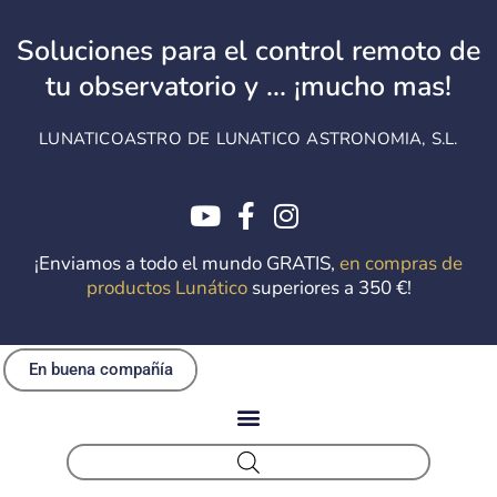
Ir
al
Soluciones para el control remoto de
contenido
tu observatorio y ... ¡mucho mas!
LUNATICOASTRO DE LUNATICO ASTRONOMIA, S.L.
¡Enviamos a todo el mundo GRATIS,
en compras de
productos Lunático
superiores a 350 €!
En buena compañía