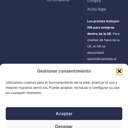
compra
Aviso legal
Los precios incluyen
IVA para compras
dentro de la UE.
Para
clientes de fuera de la
UE, el IVA se
descontará
automáticamente al
finalizar la compra.
Gestionar consentimiento
Estos pedidos pueden
estar sujetos a gastos
Utilizamos cookies para el funcionamiento de la web, analizar el uso y
de importación según
mejorar nuestros servicios. Puede aceptar, rechazar o configurar su uso
la normativa de cada
en cualquier momento.
país.
Aceptar
BUSCADOR
Denegar