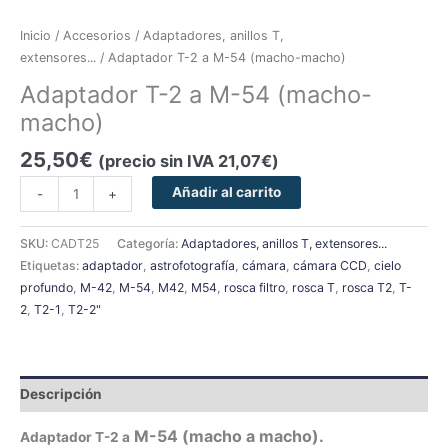
Inicio
/
Accesorios
/
Adaptadores, anillos T,
extensores...
/ Adaptador T-2 a M-54 (macho-macho)
Adaptador T-2 a M-54 (macho-
macho)
25,50
€
(precio sin IVA
21,07
€
)
Añadir al carrito
-
+
SKU:
CADT25
Categoría:
Adaptadores, anillos T, extensores...
Etiquetas:
adaptador
,
astrofotografía
,
cámara
,
cámara CCD
,
cielo
profundo
,
M-42
,
M-54
,
M42
,
M54
,
rosca filtro
,
rosca T
,
rosca T2
,
T-
2
,
T2-1
,
T2-2"
Descripción
M-54 (macho a macho).
Adaptador T-2 a