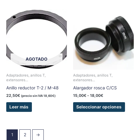
Rango
Este
de
produc
precios:
tiene
desde
15,00€
múltipl
hasta
variant
18,00€
Las
opcion
AGOTADO
se
pueden
elegir
Adaptadores, anillos T,
Adaptadores, anillos T,
extensores...
extensores...
en
Anillo reductor T-2 / M-48
Alargador rosca C/CS
la
página
22,50
€
15,00
€
-
18,00
€
(precio sin IVA
18,60
€
)
de
Leer más
Seleccionar opciones
produc
1
2
→