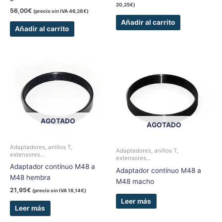
20,25
€
)
56,00
€
(precio sin IVA
46,28
€
)
Añadir al carrito
Añadir al carrito
AGOTADO
AGOTADO
Adaptadores, anillos T,
Adaptadores, anillos T,
extensores...
extensores...
Adaptador contínuo M48 a
Adaptador contínuo M48 a
M48 hembra
M48 macho
21,95
€
(precio sin IVA
18,14
€
)
Leer más
Leer más