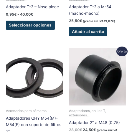
en
Adaptador T-2 – Nose piece
Adaptador T-2 a M-54
la
(macho-macho)
página
9,95
€
-
40,00
€
de
25,50
€
(precio sin IVA
21,07
€
)
Seleccionar opciones
producto
Añadir al carrito
El
El
¡Oferta!
precio
precio
original
actual
era:
es:
28,00€.
24,50€.
Accesorios para cámaras
Adaptadores, anillos T,
extensores...
Adaptadores QHY M54(M)-
Adaptador 2″ a M48 (0,75)
M54(F) con soporte de filtros
28,00
€
24,50
€
(precio sin IVA
2″