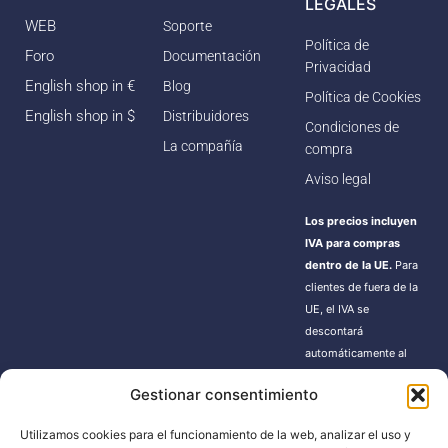
LEGALES
WEB
Soporte
Política de
Foro
Documentación
Privacidad
English shop in €
Blog
Política de Cookies
English shop in $
Distribuidores
Condiciones de
La compañía
compra
Aviso legal
Los precios incluyen
IVA para compras
dentro de la UE.
Para
clientes de fuera de la
UE, el IVA se
descontará
automáticamente al
finalizar la compra.
Gestionar consentimiento
Estos pedidos pueden
estar sujetos a gastos
Utilizamos cookies para el funcionamiento de la web, analizar el uso y
de importación según