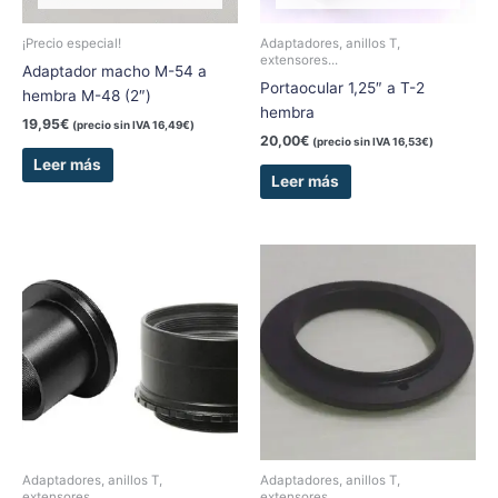
¡Precio especial!
Adaptadores, anillos T,
extensores...
Adaptador macho M-54 a
Portaocular 1,25″ a T-2
hembra M-48 (2″)
hembra
19,95
€
(precio sin IVA
16,49
€
)
20,00
€
(precio sin IVA
16,53
€
)
Leer más
Leer más
Rango
Este
de
producto
precios:
tiene
desde
9,95€
múltiples
hasta
variantes.
40,00€
Las
opciones
se
pueden
elegir
Adaptadores, anillos T,
Adaptadores, anillos T,
extensores...
extensores...