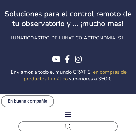
Ir
al
Soluciones para el control remoto de
contenido
tu observatorio y ... ¡mucho mas!
LUNATICOASTRO DE LUNATICO ASTRONOMIA, S.L.
¡Enviamos a todo el mundo GRATIS,
en compras de
productos Lunático
superiores a 350 €!
En buena compañía