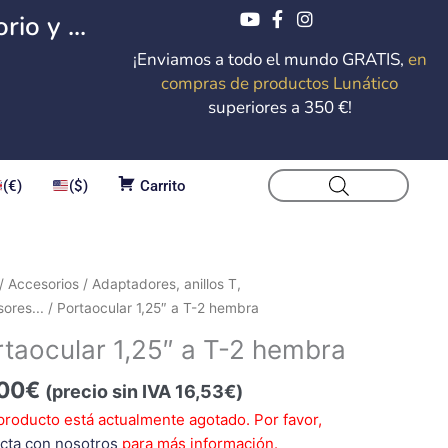
io y ...
¡Enviamos a todo el mundo GRATIS,
en
compras de productos Lunático
superiores a 350 €!
(€)
($)
Carrito
/
Accesorios
/
Adaptadores, anillos T,
ores...
/ Portaocular 1,25″ a T-2 hembra
taocular 1,25″ a T-2 hembra
00
€
(precio sin IVA
16,53
€
)
producto está actualmente agotado. Por favor,
cta con nosotros
para más información.