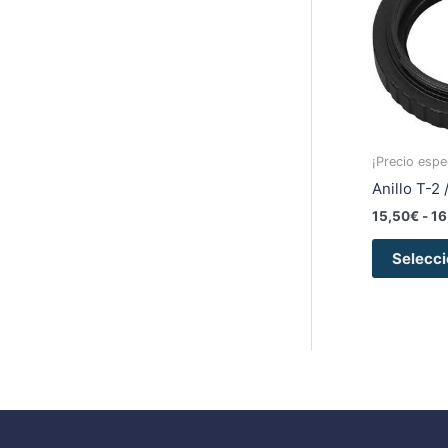
¡Precio espec
Anillo T-2
15,50
€
-
16
Selecci