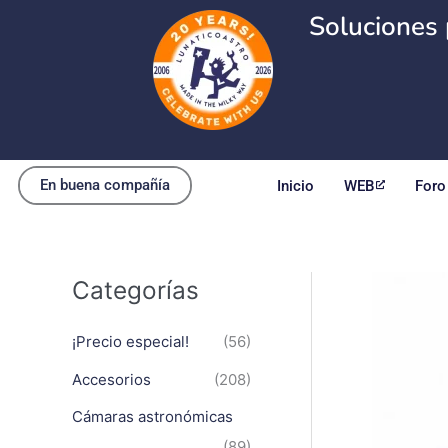
Ir
Soluciones 
al
contenido
En buena compañía
Inicio
WEB
Foro
Categorías
¡Precio especial!
(56)
Accesorios
(208)
Cámaras astronómicas
(89)