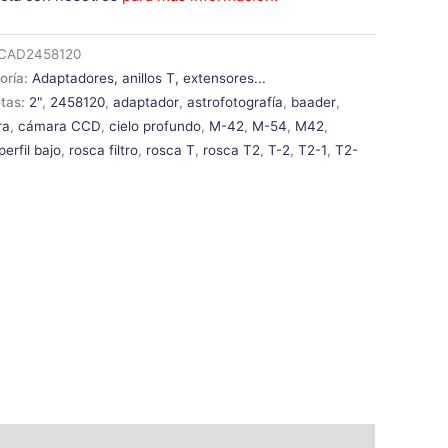
CAD2458120
oría:
Adaptadores, anillos T, extensores...
etas:
2"
,
2458120
,
adaptador
,
astrofotografía
,
baader
,
ra
,
cámara CCD
,
cielo profundo
,
M-42
,
M-54
,
M42
,
perfil bajo
,
rosca filtro
,
rosca T
,
rosca T2
,
T-2
,
T2-1
,
T2-