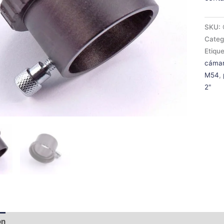
SKU:
Categ
Etiqu
cáma
M54
,
2"
ón