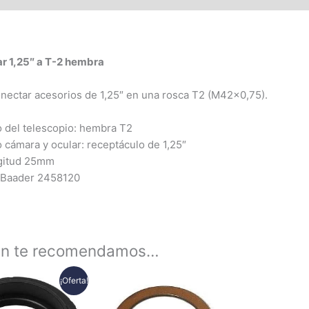
r 1,25″ a T-2 hembra
nectar acesorios de 1,25″ en una rosca T2 (M42x0,75).
 del telescopio: hembra T2
 cámara y ocular: receptáculo de 1,25″
gitud 25mm
 Baader 2458120
én te recomendamos…
Rango
Rango
Este
Este
¡Oferta!
de
de
producto
producto
precios:
precios: