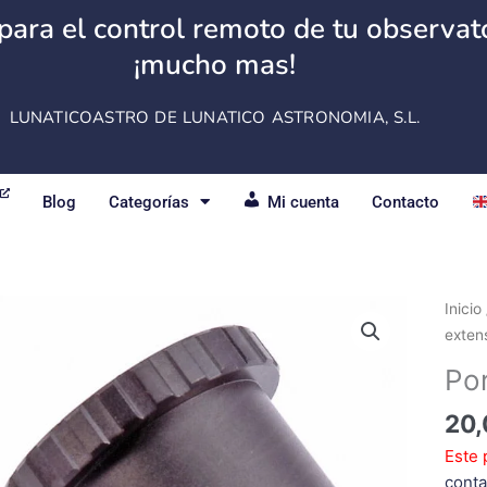
para el control remoto de tu observator
¡mucho mas!
LUNATICOASTRO DE LUNATICO ASTRONOMIA, S.L.
Blog
Categorías
Mi cuenta
Contacto
Inicio
extens
Por
20,
Este 
conta