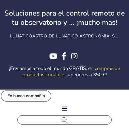
Ir
al
Soluciones para el control remoto de
contenido
tu observatorio y ... ¡mucho mas!
LUNATICOASTRO DE LUNATICO ASTRONOMIA, S.L.
¡Enviamos a todo el mundo GRATIS,
en compras de
productos Lunático
superiores a 350 €!
En buena compañía