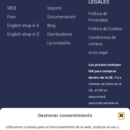
LEGALES
WEB
Soporte
Política de
Foro
Documentación
Privacidad
English shop in €
Blog
Política de Cookies
English shop in $
Distribuidores
Condiciones de
La compañía
compra
Aviso legal
Los precios incluyen
IVA para compras
dentro de la UE.
Para
clientes de fuera de la
UE, el IVA se
descontará
automáticamente al
finalizar la compra.
Gestionar consentimiento
Estos pedidos pueden
estar sujetos a gastos
Utilizamos cookies para el funcionamiento de la web, analizar el uso y
de importación según