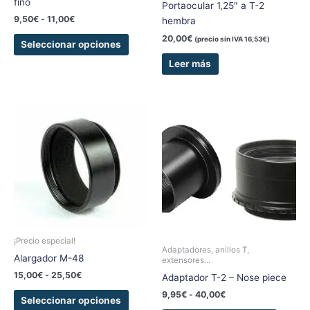
fino
Portaocular 1,25″ a T-2
la
9,50
€
-
11,00
€
hembra
página
de
20,00
€
(precio sin IVA
16,53
€
)
Seleccionar opciones
producto
Leer más
Rango
Rango
Este
Este
de
de
producto
produc
precios:
precios:
tiene
tiene
desde
desde
15,00€
9,95€
múltiples
múltipl
hasta
hasta
variantes.
variant
25,50€
40,00€
Las
Las
opciones
opcion
se
se
pueden
pueden
¡Precio especial!
elegir
elegir
Adaptadores, anillos T,
Alargador M-48
extensores...
en
en
15,00
€
-
25,50
€
Adaptador T-2 – Nose piece
la
la
página
página
9,95
€
-
40,00
€
Seleccionar opciones
de
de