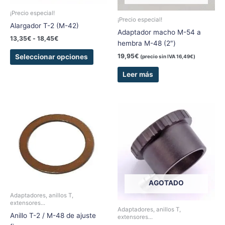
pueden
¡Precio especial!
elegir
¡Precio especial!
Alargador T-2 (M-42)
en
Adaptador macho M-54 a
13,35
€
-
18,45
€
la
hembra M-48 (2″)
página
19,95
€
Seleccionar opciones
(precio sin IVA
16,49
€
)
de
producto
Leer más
Rango
Este
de
producto
precios:
tiene
desde
9,50€
múltiples
hasta
variantes.
11,00€
Las
opciones
AGOTADO
se
Adaptadores, anillos T,
pueden
extensores...
elegir
Adaptadores, anillos T,
Anillo T-2 / M-48 de ajuste
extensores...
en