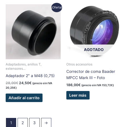
El
El
¡Oferta!
precio
precio
original
actual
era:
es:
28,00€.
24,50€.
AGOTADO
Adaptadores, anillos T,
Otros accesorios
extensores...
Corrector de coma Baader
Adaptador 2″ a M48 (0,75)
MPCC Mark III – Foto
28,00
€
24,50
€
(precio sin IVA
186,00
€
(precio sin IVA
153,72
€
)
20,25
€
)
Leer más
Añadir al carrito
1
2
3
→