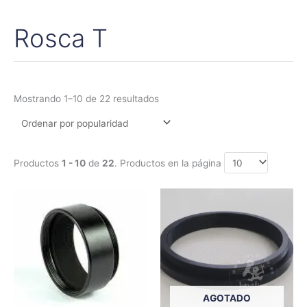
Rosca T
Ordenado
por
popularidad
Mostrando 1–10 de 22 resultados
Productos
1 - 10
de
22
. Productos en la página
Rango
Este
de
producto
precios:
tiene
desde
13,35€
múltiples
hasta
variantes.
18,45€
Las
opciones
AGOTADO
se